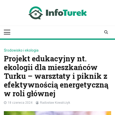
Skip
to
content
infoturek.pl
informacje z Turku, Turek online
Środowisko i ekologia
Projekt edukacyjny nt.
ekologii dla mieszkańców
Turku – warsztaty i piknik z
efektywnością energetyczną
w roli głównej
18 czerwca 2024
Radosław Kowalczyk