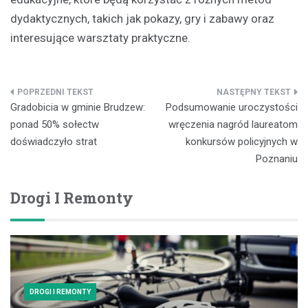
dydaktycznych, takich jak pokazy, gry i zabawy oraz
interesujące warsztaty praktyczne.
Nawigacja
Gradobicia w gminie Brudzew:
Podsumowanie uroczystości
wpisu
ponad 50% sołectw
wręczenia nagród laureatom
doświadczyło strat
konkursów policyjnych w
Poznaniu
Drogi I Remonty
DROGI I REMONTY