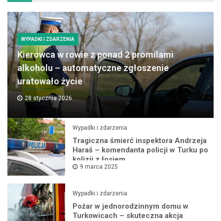
WYPADKI I ZDARZENIA
Kierowca w rowie z ponad 2 promilami
alkoholu – automatyczne zgłoszenie
uratowało życie
28 stycznia 2026
Wypadki i zdarzenia
Tragiczna śmierć inspektora Andrzeja
Haraś – komendanta policji w Turku po
kolizji z łosiem
9 marca 2025
Wypadki i zdarzenia
Pożar w jednorodzinnym domu w
Turkowicach – skuteczna akcja