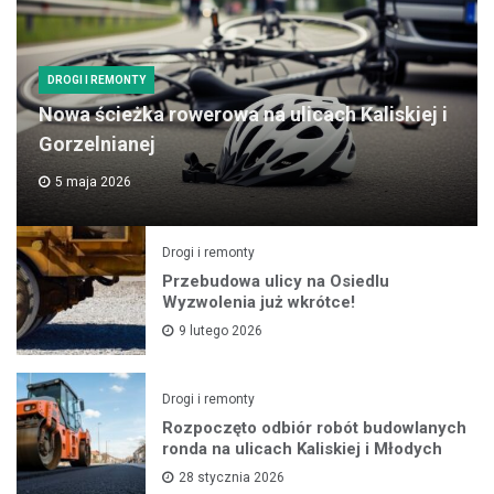
DROGI I REMONTY
Nowa ścieżka rowerowa na ulicach Kaliskiej i
Gorzelnianej
5 maja 2026
Drogi i remonty
Przebudowa ulicy na Osiedlu
Wyzwolenia już wkrótce!
9 lutego 2026
Drogi i remonty
Rozpoczęto odbiór robót budowlanych
ronda na ulicach Kaliskiej i Młodych
28 stycznia 2026