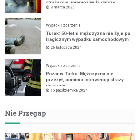
strażaków uniemożliwiła dalsze
9 marca 2025
rozprzestrzenianie się ognia
Wypadki i zdarzenia
Turek: 50-letni mężczyzna nie żyje po
tragicznym wypadku samochodowym
26 listopada 2024
Wypadki i zdarzenia
Pożar w Turku: Mężczyzna nie
przeżył, pomimo interwencji straży
pożarnej
15 października 2024
Nie Przegap