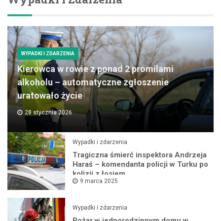
WYPADKI I ZDARZENIA
Kierowca w rowie z ponad 2 promilami
alkoholu – automatyczne zgłoszenie
uratowało życie
28 stycznia 2026
Wypadki i zdarzenia
Tragiczna śmierć inspektora Andrzeja
Haraś – komendanta policji w Turku po
kolizji z łosiem
9 marca 2025
Wypadki i zdarzenia
Pożar w jednorodzinnym domu w