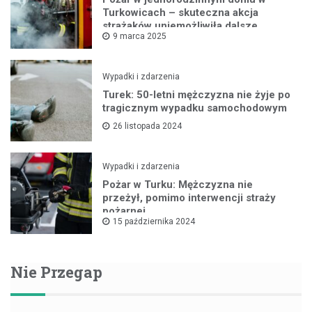
Turkowicach – skuteczna akcja
strażaków uniemożliwiła dalsze
9 marca 2025
rozprzestrzenianie się ognia
Wypadki i zdarzenia
Turek: 50-letni mężczyzna nie żyje po
tragicznym wypadku samochodowym
26 listopada 2024
Wypadki i zdarzenia
Pożar w Turku: Mężczyzna nie
przeżył, pomimo interwencji straży
pożarnej
15 października 2024
Nie Przegap