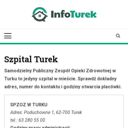
Skip
to
content
infoturek.pl
informacje z Turku, Turek online
Szpital Turek
Samodzielny Publiczny Zespół Opieki Zdrowotnej w
Turku to jedyny szpital w mieście. Sprawdź dokładny
adres, numer do kontaktu i godziny otwarcia placówki.
SPZOZ W TURKU
Adres: Poduchowne 1, 62-700 Turek
tel.: 63 280 55 00
Godziny pracy administracji: