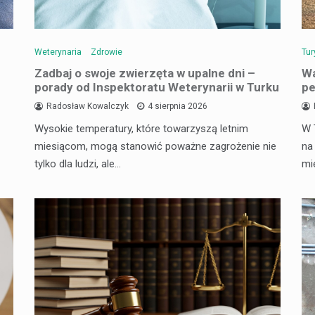
Weterynaria
Zdrowie
Tur
Zadbaj o swoje zwierzęta w upalne dni –
Wa
porady od Inspektoratu Weterynarii w Turku
pe
Radosław Kowalczyk
4 sierpnia 2026
Wysokie temperatury, które towarzyszą letnim
W 
miesiącom, mogą stanowić poważne zagrożenie nie
na
tylko dla ludzi, ale…
mi