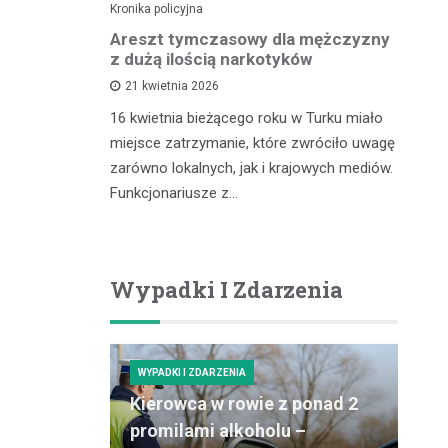
Kronika policyjna
Kro
lnego
Areszt tymczasowy dla mężczyzny
Za
kontroli
z dużą ilością narkotyków
– 
cu
21 kwietnia 2026
16 kwietnia bieżącego roku w Turku miało
zdu,
In
miejsce zatrzymanie, które zwróciło uwagę
coś, co
pr
zarówno lokalnych, jak i krajowych mediów.
gółowe
ró
Funkcjonariusze z…
ości tytoniu
dz
po
Wypadki I Zdarzenia
WYPADKI I ZDARZENIA
Kierowca w rowie z ponad 2
promilami alkoholu –