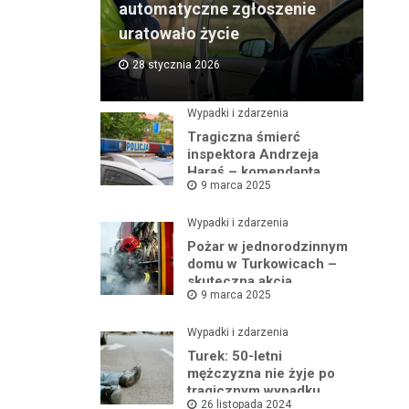
automatyczne zgłoszenie
uratowało życie
28 stycznia 2026
Wypadki i zdarzenia
Tragiczna śmierć
inspektora Andrzeja
Haraś – komendanta
9 marca 2025
policji w Turku po kolizji z
łosiem
Wypadki i zdarzenia
Pożar w jednorodzinnym
domu w Turkowicach –
skuteczna akcja
9 marca 2025
strażaków uniemożliwiła
dalsze
rozprzestrzenianie się
Wypadki i zdarzenia
ognia
Turek: 50-letni
mężczyzna nie żyje po
tragicznym wypadku
26 listopada 2024
samochodowym