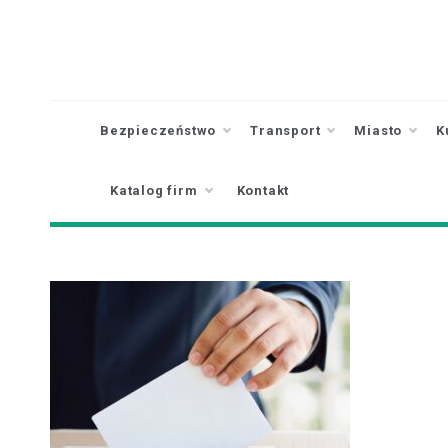
Skip
to
content
Bezpieczeństwo
Transport
Miasto
K
Katalog firm
Kontakt