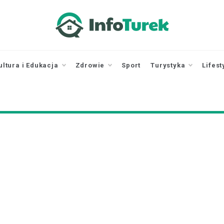
infoturek.pl
informacje z Turku, Turek online
ultura i Edukacja
Zdrowie
Sport
Turystyka
Lifest