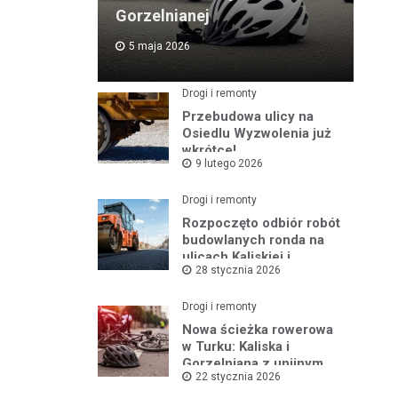
Gorzelnianej
5 maja 2026
Drogi i remonty
Przebudowa ulicy na
Osiedlu Wyzwolenia już
wkrótce!
9 lutego 2026
Drogi i remonty
Rozpoczęto odbiór robót
budowlanych ronda na
ulicach Kaliskiej i
28 stycznia 2026
Młodych
Drogi i remonty
Nowa ścieżka rowerowa
w Turku: Kaliska i
Gorzelniana z unijnym
22 stycznia 2026
wsparciem