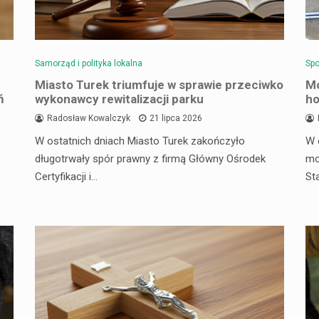
Samorząd i polityka lokalna
Spo
Miasto Turek triumfuje w sprawie przeciwko
Mo
ń
wykonawcy rewitalizacji parku
ho
Radosław Kowalczyk
21 lipca 2026
W ostatnich dniach Miasto Turek zakończyło
W 
długotrwały spór prawny z firmą Główny Ośrodek
mo
Certyfikacji i…
St