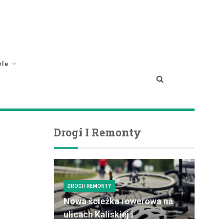
yle
Drogi I Remonty
DROGI I REMONTY
Nowa ścieżka rowerowa na
ulicach Kaliskiej i