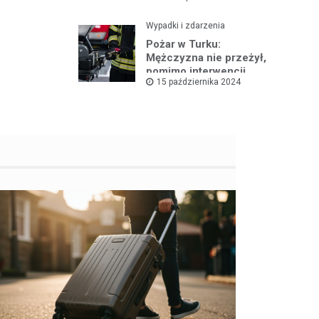
Wypadki i zdarzenia
Pożar w Turku:
Mężczyzna nie przeżył,
pomimo interwencji
15 października 2024
straży pożarnej