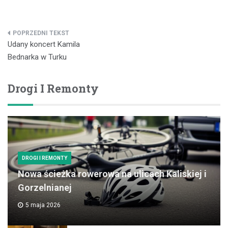
Nawigacja
Udany koncert Kamila
wpisu
Bednarka w Turku
Drogi I Remonty
DROGI I REMONTY
Nowa ścieżka rowerowa na ulicach Kaliskiej i
Gorzelnianej
5 maja 2026