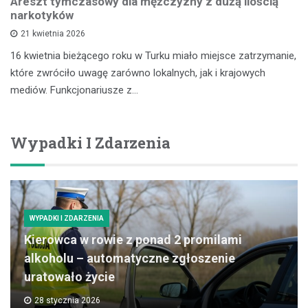
Areszt tymczasowy dla mężczyzny z dużą ilością
narkotyków
21 kwietnia 2026
16 kwietnia bieżącego roku w Turku miało miejsce zatrzymanie,
które zwróciło uwagę zarówno lokalnych, jak i krajowych
mediów. Funkcjonariusze z…
Wypadki I Zdarzenia
WYPADKI I ZDARZENIA
Kierowca w rowie z ponad 2 promilami
alkoholu – automatyczne zgłoszenie
uratowało życie
28 stycznia 2026