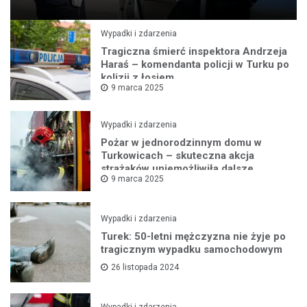
Wypadki i zdarzenia
Tragiczna śmierć inspektora Andrzeja
Haraś – komendanta policji w Turku po
kolizji z łosiem
9 marca 2025
Wypadki i zdarzenia
Pożar w jednorodzinnym domu w
Turkowicach – skuteczna akcja
strażaków uniemożliwiła dalsze
9 marca 2025
rozprzestrzenianie się ognia
Wypadki i zdarzenia
Turek: 50-letni mężczyzna nie żyje po
tragicznym wypadku samochodowym
26 listopada 2024
Wypadki i zdarzenia