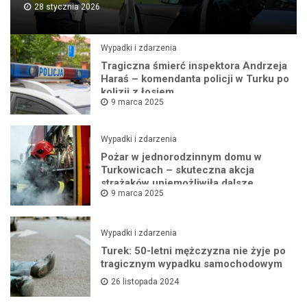
28 stycznia 2026
Wypadki i zdarzenia
Tragiczna śmierć inspektora Andrzeja
Haraś – komendanta policji w Turku po
kolizji z łosiem
9 marca 2025
Wypadki i zdarzenia
Pożar w jednorodzinnym domu w
Turkowicach – skuteczna akcja
strażaków uniemożliwiła dalsze
9 marca 2025
rozprzestrzenianie się ognia
Wypadki i zdarzenia
Turek: 50-letni mężczyzna nie żyje po
tragicznym wypadku samochodowym
26 listopada 2024