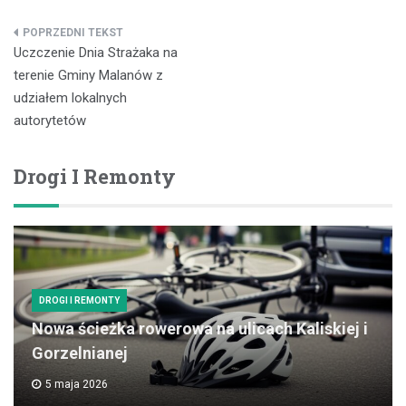
Nawigacja
Uczczenie Dnia Strażaka na
wpisu
terenie Gminy Malanów z
udziałem lokalnych
autorytetów
Drogi I Remonty
DROGI I REMONTY
Nowa ścieżka rowerowa na ulicach Kaliskiej i
Gorzelnianej
5 maja 2026