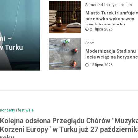
Samorząd i polityka lokalna
Miasto Turek triumfuje 
przeciwko wykonawcy
rewitalizacji parku
21 lipca 2026
ni –
Sport
w Turku
Modernizacja Stadionu
lecia wciąż na horyzonc
13 lipca 2026
Kronika policyjna
Koncerty i festiwale
Gigantyczna ilość nielega
tytoniu ujawniona podczas 
Kolejna odsłona Przeglądu Chórów "Muzyk
drogowej
Korzeni Europy" w Turku już 27 październi
30 marca 2026