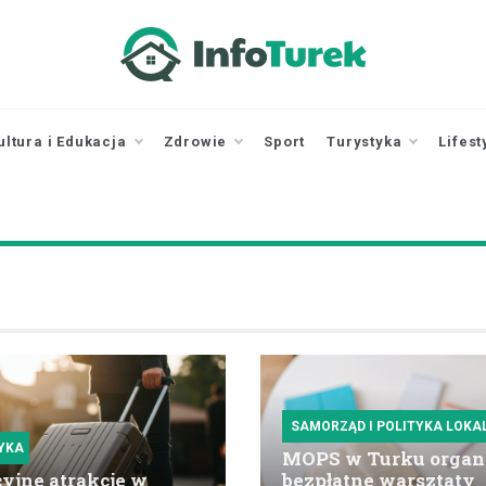
infoturek.pl
informacje z Turku, Turek online
ultura i Edukacja
Zdrowie
Sport
Turystyka
Lifest
SAMORZĄD I POLITYKA LOKA
YKA
MOPS w Turku organ
jne atrakcje w
bezpłatne warsztaty