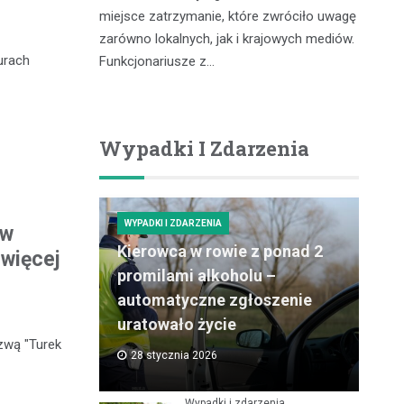
zdu,
In
miejsce zatrzymanie, które zwróciło uwagę
coś, co
pr
zarówno lokalnych, jak i krajowych mediów.
gółowe
ró
urach
Funkcjonariusze z…
ości tytoniu
dz
po
Wypadki I Zdarzenia
WYPADKI I ZDARZENIA
 w
Kierowca w rowie z ponad 2
 więcej
promilami alkoholu –
automatyczne zgłoszenie
uratowało życie
zwą "Turek
28 stycznia 2026
Wypadki i zdarzenia