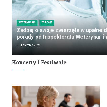
WETERYNARIA
ZDROWIE
Zadbaj o swoje zwierzęta w upalne d
porady od Inspektoratu Weterynarii 
4 sierpnia 2026
Koncerty I Festiwale