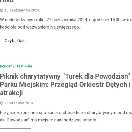
roku
Podczas rutynowej kontroli poja
15 października 2024
funkcjonariusze natknęli się na 
wzbudziło ich czujność. Szcze
W nadchodzącym roku, 27 października 2024, o godzinie 15:00, w m
sprawdzenie ujawniło znaczne il
kościoła pod wezwaniem Najświętszego…
krajanki…
Czytaj Dalej
Koncerty i festiwale
Piknik charytatywny "Turek dla Powodzian"
Parku Miejskim: Przegląd Orkiestr Dętych i
atrakcji
25 września 2024
Przyjazne, rodzinne spotkanie o charakterze charytatywnym pod na
dla Powodzian" ma miejsce nadchodzącej soboty…