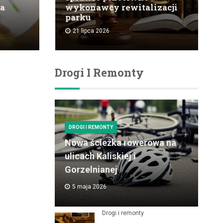
na
wykonawcy rewitalizacji
parku
21 lipca 2026
Drogi I Remonty
DROGI I REMONTY
Nowa ścieżka rowerowa na
ulicach Kaliskiej i
Gorzelnianej
5 maja 2026
Drogi i remonty