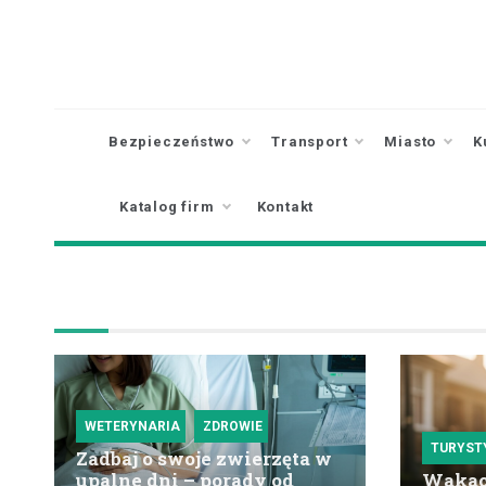
Skip
to
content
Bezpieczeństwo
Transport
Miasto
K
Katalog firm
Kontakt
WETERYNARIA
ZDROWIE
TURYST
Zadbaj o swoje zwierzęta w
upalne dni – porady od
Wakacy