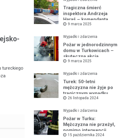
Tragiczna śmierć
inspektora Andrzeja
Haraś – komendanta
9 marca 2025
policji w Turku po kolizji z
łosiem
Wypadki i zdarzenia
ejsko-
Pożar w jednorodzinnym
domu w Turkowicach –
skuteczna akcja
9 marca 2025
strażaków uniemożliwiła
dalsze
 tureckiego
rozprzestrzenianie się
Wypadki i zdarzenia
oza
ognia
Turek: 50-letni
mężczyzna nie żyje po
tragicznym wypadku
26 listopada 2024
samochodowym
Wypadki i zdarzenia
Pożar w Turku:
Mężczyzna nie przeżył,
pomimo interwencji
15 października 2024
straży pożarnej