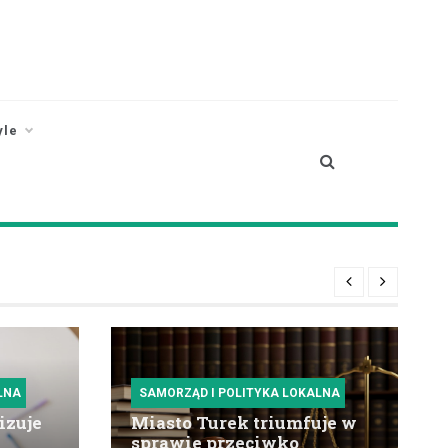
yle
LNA
SAMORZĄD I POLITYKA LOKALNA
izuje
Miasto Turek triumfuje w
sprawie przeciwko