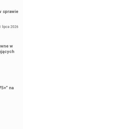
w sprawie
1 lipca 2026
awne w
ujących
75+” na