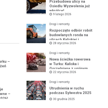
Przebudowa ulicy na
Osiedlu Wyzwolenia już
wkrótce!
9 lutego 2026
Drogi i remonty
Rozpoczęto odbiór robót
budowlanych ronda na
ulicach Kaliskiej i
28 stycznia 2026
Młodych
Drogi i remonty
Nowa ścieżka rowerowa
urku –
w Turku: Kaliska i
ażeń
Gorzelniana z unijnym
22 stycznia 2026
wsparciem
Drogi i remonty
Utrudnienia w ruchu
je
podczas Sylwestra 2025
awne –
2026!
30 grudnia 2025