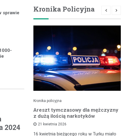
Kronika Policyjna
w sprawie
 1000-
ie
Kronika policyjna
Kro
lnego
Areszt tymczasowy dla mężczyzny
Za
kontroli
z dużą ilością narkotyków
– 
a
cu
21 kwietnia 2026
ka 2024
16 kwietnia bieżącego roku w Turku miało