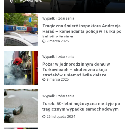
28 stycznia 2026
Wypadki i zdarzenia
Tragiczna śmierć inspektora Andrzeja
Haraś – komendanta policji w Turku po
kolizji z łosiem
9 marca 2025
Wypadki i zdarzenia
Pożar w jednorodzinnym domu w
Turkowicach – skuteczna akcja
strażaków uniemożliwiła dalsze
9 marca 2025
rozprzestrzenianie się ognia
Wypadki i zdarzenia
Turek: 50-letni mężczyzna nie żyje po
tragicznym wypadku samochodowym
26 listopada 2024