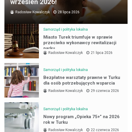
wrzesień 2026!
Radosław Kowalczyk
28 lipca 2026
Samorząd i polityka lokalna
Miasto Turek triumfuje w sprawie
przeciwko wykonawcy rewitalizacji
parku
Radosław Kowalczyk
21 lipca 2026
Samorząd i polityka lokalna
Bezpłatne warsztaty prawne w Turku
dla osób potrzebujących wsparcia
Radosław Kowalczyk
29 czerwca 2026
Samorząd i polityka lokalna
Nowy program „Opieka 75+” na 2026
rok w Turku
Radosław Kowalczyk
22 czerwca 2026