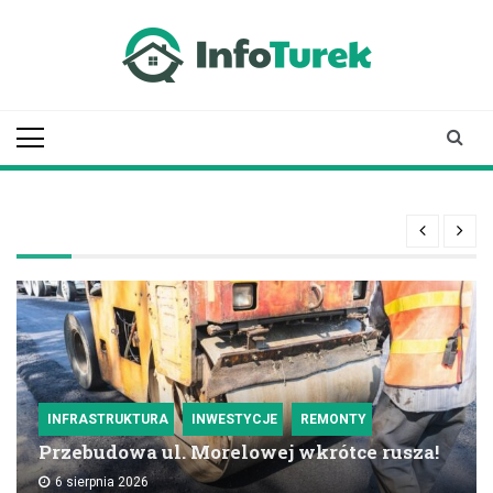
Skip
to
content
infoturek.pl
informacje z Turku, Turek online
INFRASTRUKTURA
INWESTYCJE
REMONTY
Przebudowa ul. Morelowej wkrótce rusza!
6 sierpnia 2026