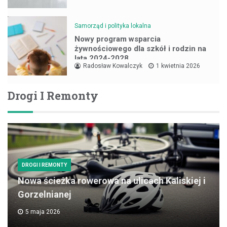
Samorząd i polityka lokalna
Nowy program wsparcia
żywnościowego dla szkół i rodzin na
lata 2024-2028
Radosław Kowalczyk
1 kwietnia 2026
Drogi I Remonty
DROGI I REMONTY
Nowa ścieżka rowerowa na ulicach Kaliskiej i
Gorzelnianej
5 maja 2026