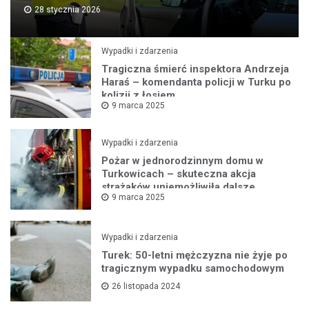
28 stycznia 2026
Wypadki i zdarzenia
Tragiczna śmierć inspektora Andrzeja
Haraś – komendanta policji w Turku po
kolizji z łosiem
9 marca 2025
Wypadki i zdarzenia
Pożar w jednorodzinnym domu w
Turkowicach – skuteczna akcja
strażaków uniemożliwiła dalsze
9 marca 2025
rozprzestrzenianie się ognia
Wypadki i zdarzenia
Turek: 50-letni mężczyzna nie żyje po
tragicznym wypadku samochodowym
26 listopada 2024