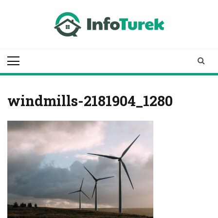
Skip
to
content
infoturek.pl
informacje z Turku, Turek online
windmills-2181904_1280