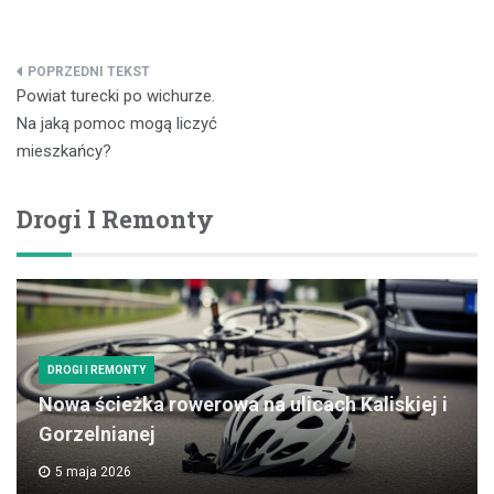
Nawigacja
Powiat turecki po wichurze.
wpisu
Na jaką pomoc mogą liczyć
mieszkańcy?
Drogi I Remonty
DROGI I REMONTY
Nowa ścieżka rowerowa na ulicach Kaliskiej i
Gorzelnianej
5 maja 2026