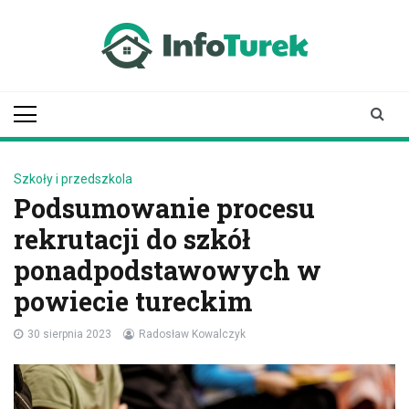
Skip
to
content
infoturek.pl
informacje z Turku, Turek online
Szkoły i przedszkola
Podsumowanie procesu
rekrutacji do szkół
ponadpodstawowych w
powiecie tureckim
30 sierpnia 2023
Radosław Kowalczyk