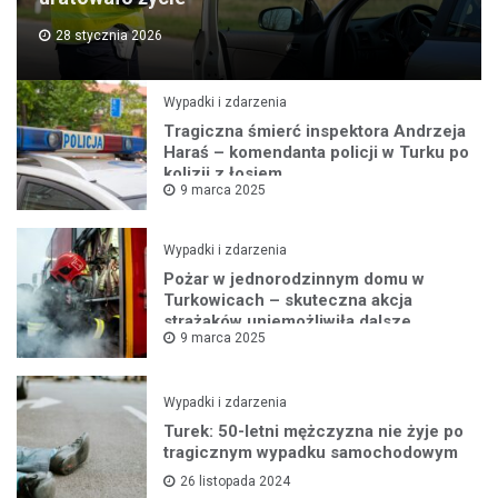
28 stycznia 2026
Wypadki i zdarzenia
Tragiczna śmierć inspektora Andrzeja
Haraś – komendanta policji w Turku po
kolizji z łosiem
9 marca 2025
Wypadki i zdarzenia
Pożar w jednorodzinnym domu w
Turkowicach – skuteczna akcja
strażaków uniemożliwiła dalsze
9 marca 2025
rozprzestrzenianie się ognia
Wypadki i zdarzenia
Turek: 50-letni mężczyzna nie żyje po
tragicznym wypadku samochodowym
26 listopada 2024