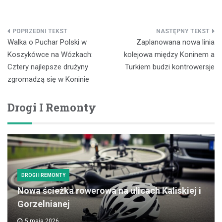
Nawigacja
Walka o Puchar Polski w
Zaplanowana nowa linia
wpisu
Koszykówce na Wózkach:
kolejowa między Koninem a
Cztery najlepsze drużyny
Turkiem budzi kontrowersje
zgromadzą się w Koninie
Drogi I Remonty
DROGI I REMONTY
Nowa ścieżka rowerowa na ulicach Kaliskiej i
Gorzelnianej
5 maja 2026