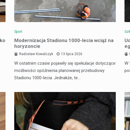
Sport
Szk
wko
Modernizacja Stadionu 1000-lecia wciąż na
Uc
horyzoncie
eg
Radosław Kowalczyk
13 lipca 2026
W ostatnim czasie pojawiły się spekulacje dotyczące
W 
możliwości opóźnienia planowanej przebudowy
po
Stadionu 1000-lecia. Jednakże, te…