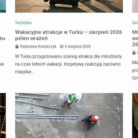
Turystyka
Sam
Wakacyjne atrakcje w Turku – sierpień 2026
MO
rku
pełen wrażeń
wa
20
Radosław Kowalczyk
3 sierpnia 2026
W Turku przygotowano szereg atrakcji dla młodzieży
Mi
ie
na czas letnich wakacji. Inicjatywę realizują zarówno
pr
miejskie…
Gm