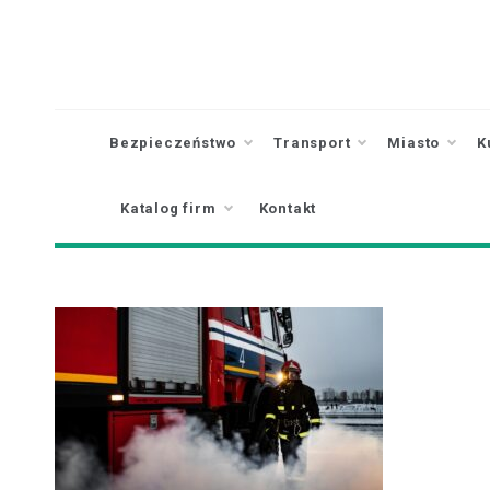
Skip
to
content
Bezpieczeństwo
Transport
Miasto
K
Katalog firm
Kontakt