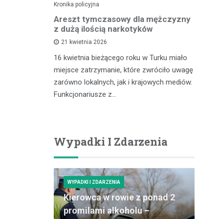
Kronika policyjna
Kro
lnego
Areszt tymczasowy dla mężczyzny
Za
kontroli
z dużą ilością narkotyków
– 
cu
21 kwietnia 2026
16 kwietnia bieżącego roku w Turku miało
zdu,
In
miejsce zatrzymanie, które zwróciło uwagę
coś, co
pr
zarówno lokalnych, jak i krajowych mediów.
gółowe
ró
Funkcjonariusze z…
ości tytoniu
dz
po
Wypadki I Zdarzenia
WYPADKI I ZDARZENIA
Kierowca w rowie z ponad 2
promilami alkoholu –