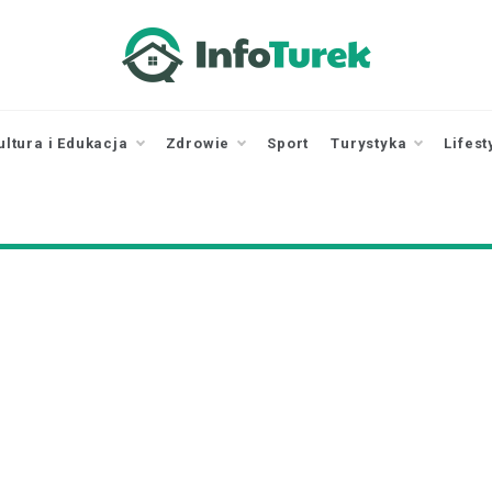
infoturek.pl
informacje z Turku, Turek online
ultura i Edukacja
Zdrowie
Sport
Turystyka
Lifest