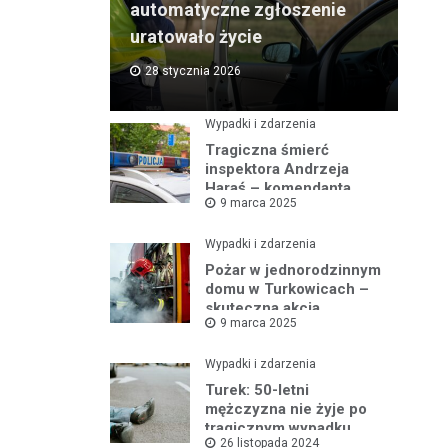
automatyczne zgłoszenie
uratowało życie
28 stycznia 2026
Wypadki i zdarzenia
Tragiczna śmierć
inspektora Andrzeja
Haraś – komendanta
9 marca 2025
policji w Turku po kolizji z
łosiem
Wypadki i zdarzenia
Pożar w jednorodzinnym
domu w Turkowicach –
skuteczna akcja
9 marca 2025
strażaków uniemożliwiła
dalsze
rozprzestrzenianie się
Wypadki i zdarzenia
ognia
Turek: 50-letni
mężczyzna nie żyje po
tragicznym wypadku
26 listopada 2024
samochodowym