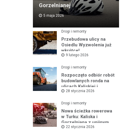
Gorzelnianej
5 maja 2026
Drogi i remonty
Przebudowa ulicy na
Osiedlu Wyzwolenia już
wkrótce!
9 lutego 2026
Drogi i remonty
Rozpoczęto odbiór robót
budowlanych ronda na
ulicach Kaliskiej i
28 stycznia 2026
Młodych
Drogi i remonty
Nowa ścieżka rowerowa
w Turku: Kaliska i
Gorzelniana z unijnym
22 stycznia 2026
wsparciem