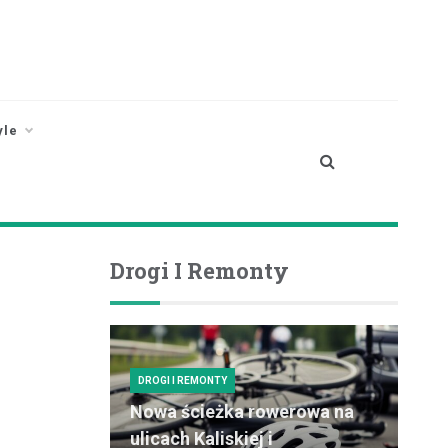
yle
Drogi I Remonty
DROGI I REMONTY
Nowa ścieżka rowerowa na
ulicach Kaliskiej i