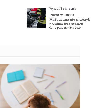
Wypadki i zdarzenia
Pożar w Turku:
Mężczyzna nie przeżył,
pomimo interwencji
15 października 2024
straży pożarnej