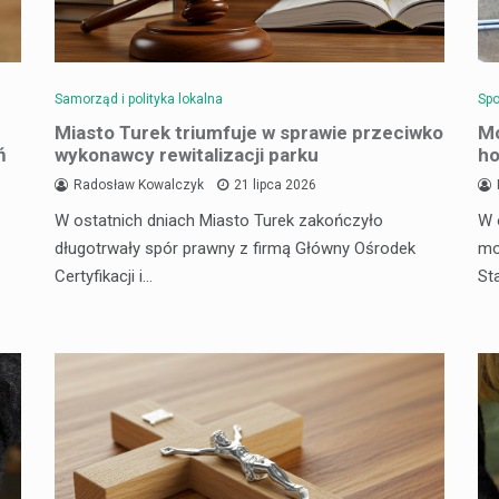
Samorząd i polityka lokalna
Spo
Miasto Turek triumfuje w sprawie przeciwko
Mo
ń
wykonawcy rewitalizacji parku
ho
Radosław Kowalczyk
21 lipca 2026
W ostatnich dniach Miasto Turek zakończyło
W 
długotrwały spór prawny z firmą Główny Ośrodek
mo
Certyfikacji i…
St