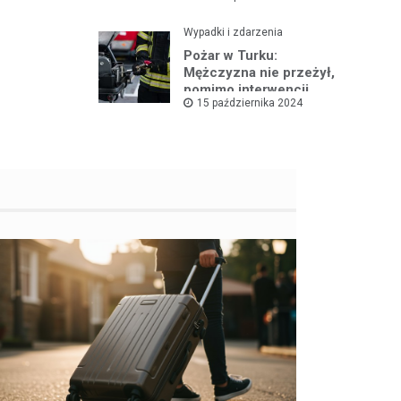
Wypadki i zdarzenia
Pożar w Turku:
Mężczyzna nie przeżył,
pomimo interwencji
15 października 2024
straży pożarnej