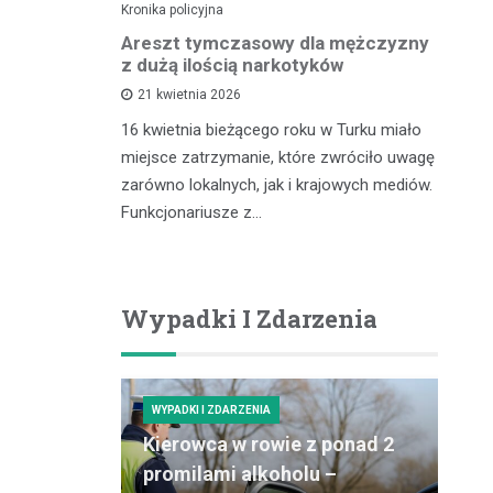
Kronika policyjna
Kro
lnego
Areszt tymczasowy dla mężczyzny
Za
kontroli
z dużą ilością narkotyków
– 
cu
21 kwietnia 2026
16 kwietnia bieżącego roku w Turku miało
zdu,
In
miejsce zatrzymanie, które zwróciło uwagę
coś, co
pr
zarówno lokalnych, jak i krajowych mediów.
gółowe
ró
Funkcjonariusze z…
ości tytoniu
dz
po
Wypadki I Zdarzenia
WYPADKI I ZDARZENIA
Kierowca w rowie z ponad 2
promilami alkoholu –