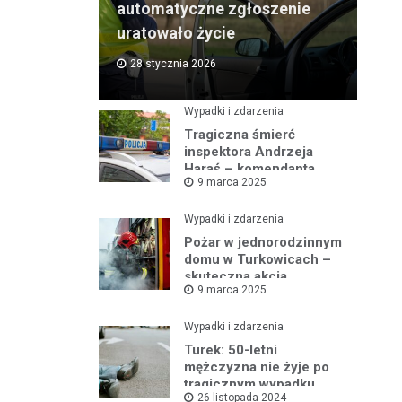
automatyczne zgłoszenie
uratowało życie
28 stycznia 2026
Wypadki i zdarzenia
Tragiczna śmierć
inspektora Andrzeja
Haraś – komendanta
9 marca 2025
policji w Turku po kolizji z
łosiem
Wypadki i zdarzenia
Pożar w jednorodzinnym
domu w Turkowicach –
skuteczna akcja
9 marca 2025
strażaków uniemożliwiła
dalsze
rozprzestrzenianie się
Wypadki i zdarzenia
ognia
Turek: 50-letni
mężczyzna nie żyje po
tragicznym wypadku
26 listopada 2024
samochodowym