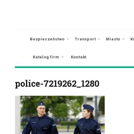
Skip
to
content
Bezpieczeństwo
Transport
Miasto
K
Katalog firm
Kontakt
police-7219262_1280