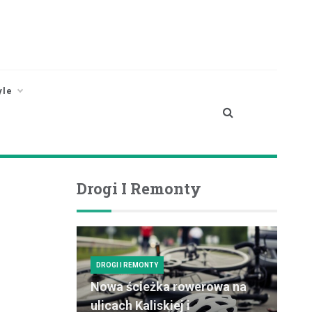
yle
Drogi I Remonty
DROGI I REMONTY
Nowa ścieżka rowerowa na
ulicach Kaliskiej i