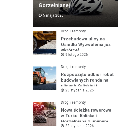
Gorzelnianej
5 maja 2026
Drogi i remonty
Przebudowa ulicy na
Osiedlu Wyzwolenia już
wkrótce!
9 lutego 2026
Drogi i remonty
Rozpoczęto odbiór robót
budowlanych ronda na
ulicach Kaliskiej i
28 stycznia 2026
Młodych
Drogi i remonty
Nowa ścieżka rowerowa
w Turku: Kaliska i
Gorzelniana z unijnym
22 stycznia 2026
wsparciem