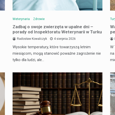
Weterynaria
Zdrowie
Tur
Zadbaj o swoje zwierzęta w upalne dni –
Wa
porady od Inspektoratu Weterynarii w Turku
pe
Radosław Kowalczyk
4 sierpnia 2026
Wysokie temperatury, które towarzyszą letnim
W 
miesiącom, mogą stanowić poważne zagrożenie nie
na
tylko dla ludzi, ale…
mi