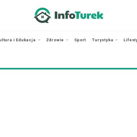
infoturek.pl
informacje z Turku, Turek online
ultura i Edukacja
Zdrowie
Sport
Turystyka
Lifest