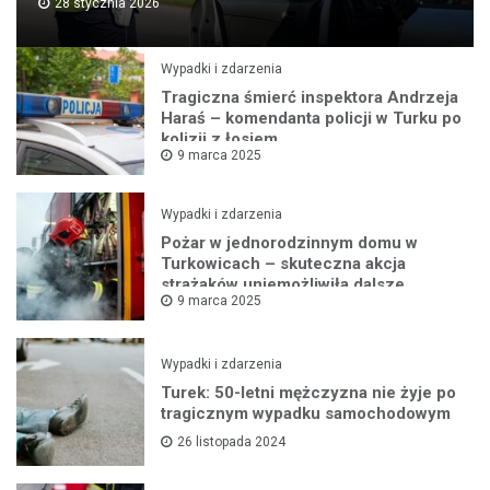
28 stycznia 2026
Wypadki i zdarzenia
Tragiczna śmierć inspektora Andrzeja
Haraś – komendanta policji w Turku po
kolizji z łosiem
9 marca 2025
Wypadki i zdarzenia
Pożar w jednorodzinnym domu w
Turkowicach – skuteczna akcja
strażaków uniemożliwiła dalsze
9 marca 2025
rozprzestrzenianie się ognia
Wypadki i zdarzenia
Turek: 50-letni mężczyzna nie żyje po
tragicznym wypadku samochodowym
26 listopada 2024