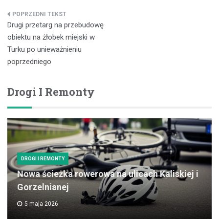
Nawigacja
Drugi przetarg na przebudowę
wpisu
obiektu na żłobek miejski w
Turku po unieważnieniu
poprzedniego
Drogi I Remonty
DROGI I REMONTY
Nowa ścieżka rowerowa na ulicach Kaliskiej i
Gorzelnianej
5 maja 2026