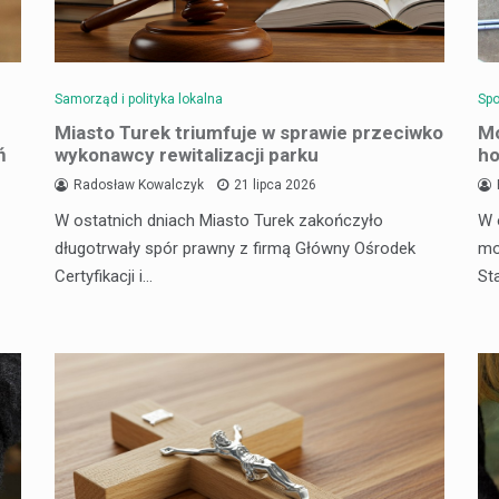
Samorząd i polityka lokalna
Spo
Miasto Turek triumfuje w sprawie przeciwko
Mo
ń
wykonawcy rewitalizacji parku
ho
Radosław Kowalczyk
21 lipca 2026
W ostatnich dniach Miasto Turek zakończyło
W 
długotrwały spór prawny z firmą Główny Ośrodek
mo
Certyfikacji i…
St