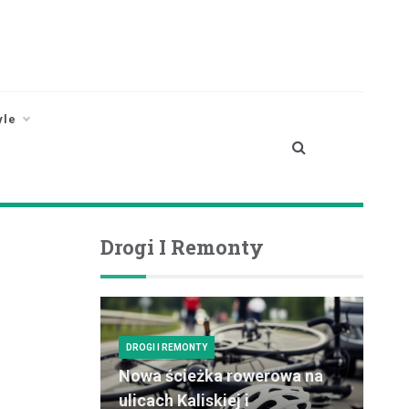
yle
Drogi I Remonty
DROGI I REMONTY
Nowa ścieżka rowerowa na
ulicach Kaliskiej i