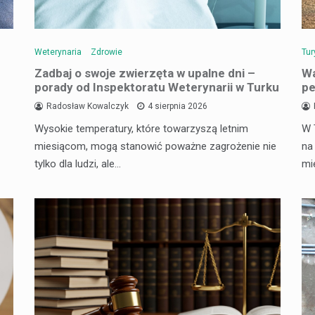
Weterynaria
Zdrowie
Tur
Zadbaj o swoje zwierzęta w upalne dni –
Wa
porady od Inspektoratu Weterynarii w Turku
pe
Radosław Kowalczyk
4 sierpnia 2026
Wysokie temperatury, które towarzyszą letnim
W 
miesiącom, mogą stanowić poważne zagrożenie nie
na
tylko dla ludzi, ale…
mi