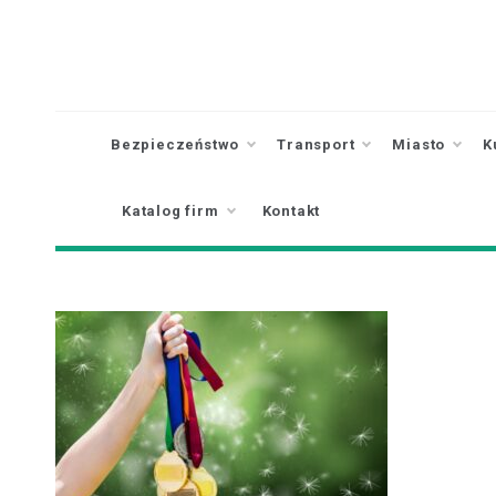
Skip
to
content
Bezpieczeństwo
Transport
Miasto
K
Katalog firm
Kontakt