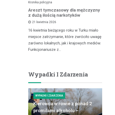
Kronika policyjna
Kro
lnego
Areszt tymczasowy dla mężczyzny
Za
kontroli
z dużą ilością narkotyków
– 
cu
21 kwietnia 2026
16 kwietnia bieżącego roku w Turku miało
zdu,
In
miejsce zatrzymanie, które zwróciło uwagę
coś, co
pr
zarówno lokalnych, jak i krajowych mediów.
gółowe
ró
Funkcjonariusze z…
ości tytoniu
dz
po
Wypadki I Zdarzenia
WYPADKI I ZDARZENIA
Kierowca w rowie z ponad 2
promilami alkoholu –