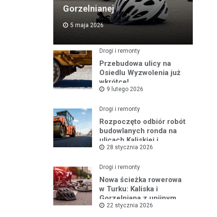
Gorzelnianej
5 maja 2026
Drogi i remonty
Przebudowa ulicy na
Osiedlu Wyzwolenia już
wkrótce!
9 lutego 2026
Drogi i remonty
Rozpoczęto odbiór robót
budowlanych ronda na
ulicach Kaliskiej i
28 stycznia 2026
Młodych
Drogi i remonty
Nowa ścieżka rowerowa
w Turku: Kaliska i
Gorzelniana z unijnym
22 stycznia 2026
wsparciem