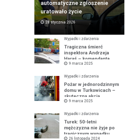
automatyczne zgłoszenie
uratowało życie
28 stycznia 2026
Wypadki i zdarzenia
Tragiczna śmierć
inspektora Andrzeja
Haraś – komendanta
9 marca 2025
policji w Turku po kolizji z
łosiem
Wypadki i zdarzenia
Pożar w jednorodzinnym
domu w Turkowicach –
skuteczna akcja
9 marca 2025
strażaków uniemożliwiła
dalsze
rozprzestrzenianie się
Wypadki i zdarzenia
ognia
Turek: 50-letni
mężczyzna nie żyje po
tragicznym wypadku
26 listopada 2024
samochodowym