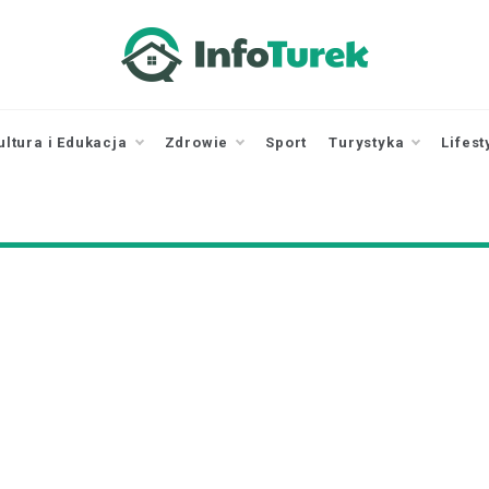
infoturek.pl
informacje z Turku, Turek online
ultura i Edukacja
Zdrowie
Sport
Turystyka
Lifest