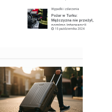
Wypadki i zdarzenia
Pożar w Turku:
Mężczyzna nie przeżył,
pomimo interwencji
15 października 2024
straży pożarnej