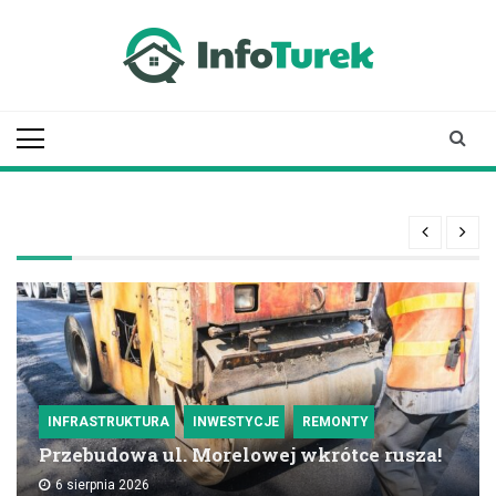
Skip
to
content
infoturek.pl
informacje z Turku, Turek online
INFRASTRUKTURA
INWESTYCJE
REMONTY
Przebudowa ul. Morelowej wkrótce rusza!
6 sierpnia 2026