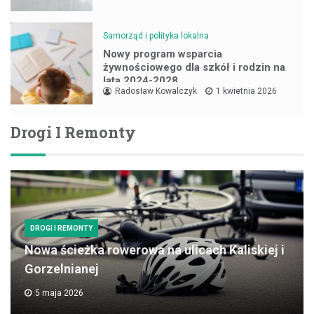
Samorząd i polityka lokalna
Nowy program wsparcia
żywnościowego dla szkół i rodzin na
lata 2024-2028
Radosław Kowalczyk
1 kwietnia 2026
Drogi I Remonty
DROGI I REMONTY
Nowa ścieżka rowerowa na ulicach Kaliskiej i
Gorzelnianej
5 maja 2026