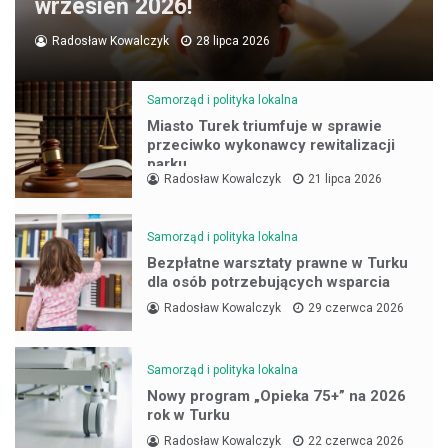
wrzesień 2026!
Radosław Kowalczyk
28 lipca 2026
Samorząd i polityka lokalna
Miasto Turek triumfuje w sprawie
przeciwko wykonawcy rewitalizacji
parku
Radosław Kowalczyk
21 lipca 2026
Samorząd i polityka lokalna
Bezpłatne warsztaty prawne w Turku
dla osób potrzebujących wsparcia
Radosław Kowalczyk
29 czerwca 2026
Samorząd i polityka lokalna
Nowy program „Opieka 75+” na 2026
rok w Turku
Radosław Kowalczyk
22 czerwca 2026