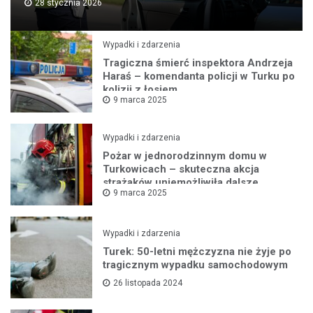
28 stycznia 2026
Wypadki i zdarzenia
Tragiczna śmierć inspektora Andrzeja
Haraś – komendanta policji w Turku po
kolizji z łosiem
9 marca 2025
Wypadki i zdarzenia
Pożar w jednorodzinnym domu w
Turkowicach – skuteczna akcja
strażaków uniemożliwiła dalsze
9 marca 2025
rozprzestrzenianie się ognia
Wypadki i zdarzenia
Turek: 50-letni mężczyzna nie żyje po
tragicznym wypadku samochodowym
26 listopada 2024