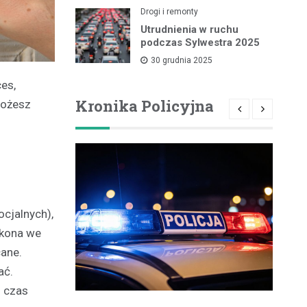
Drogi i remonty
Utrudnienia w ruchu
podczas Sylwestra 2025
30 grudnia 2025
es,
Kronika Policyjna
możesz
ocjalnych),
ykona we
cane.
ać.
i czas