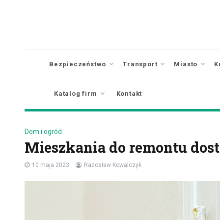
Skip
to
content
Bezpieczeństwo
Transport
Miasto
K
Katalog firm
Kontakt
Dom i ogród
Mieszkania do remontu dos
10 maja 2023
Radosław Kowalczyk