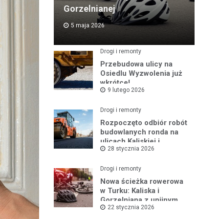
Gorzelnianej
5 maja 2026
Drogi i remonty
Przebudowa ulicy na
Osiedlu Wyzwolenia już
wkrótce!
9 lutego 2026
Drogi i remonty
Rozpoczęto odbiór robót
budowlanych ronda na
ulicach Kaliskiej i
28 stycznia 2026
Młodych
Drogi i remonty
Nowa ścieżka rowerowa
w Turku: Kaliska i
Gorzelniana z unijnym
22 stycznia 2026
wsparciem