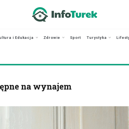
infoturek.pl
informacje z Turku, Turek online
ultura i Edukacja
Zdrowie
Sport
Turystyka
Lifest
tępne na wynajem