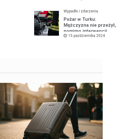
Wypadki i zdarzenia
Pożar w Turku:
Mężczyzna nie przeżył,
pomimo interwencji
15 października 2024
straży pożarnej