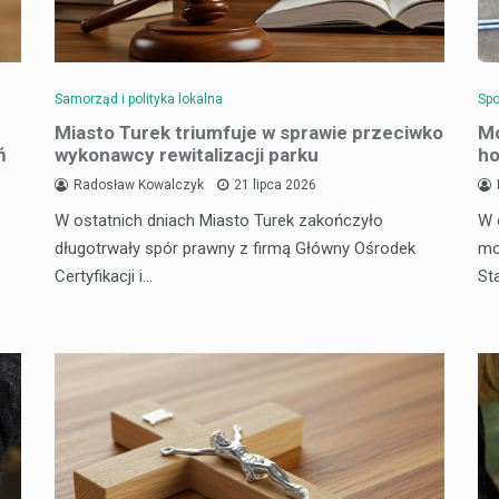
Samorząd i polityka lokalna
Spo
Miasto Turek triumfuje w sprawie przeciwko
Mo
ń
wykonawcy rewitalizacji parku
ho
Radosław Kowalczyk
21 lipca 2026
W ostatnich dniach Miasto Turek zakończyło
W 
długotrwały spór prawny z firmą Główny Ośrodek
mo
Certyfikacji i…
St