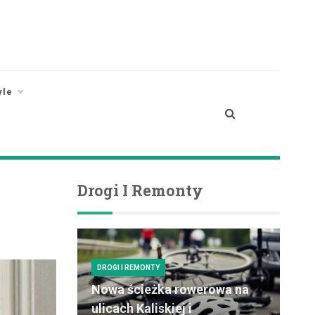
yle
Drogi I Remonty
DROGI I REMONTY
Nowa ścieżka rowerowa na
ulicach Kaliskiej i