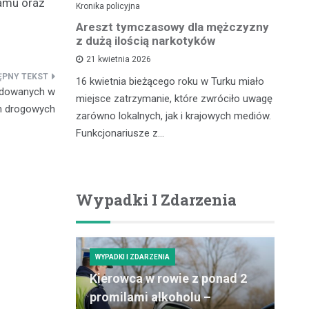
ramu oraz
Kronika policyjna
Kro
lnego
Areszt tymczasowy dla mężczyzny
Za
kontroli
z dużą ilością narkotyków
– 
cu
21 kwietnia 2026
16 kwietnia bieżącego roku w Turku miało
odowanych w
zdu,
In
miejsce zatrzymanie, które zwróciło uwagę
h drogowych
coś, co
pr
zarówno lokalnych, jak i krajowych mediów.
gółowe
ró
Funkcjonariusze z…
ości tytoniu
dz
po
Wypadki I Zdarzenia
WYPADKI I ZDARZENIA
Kierowca w rowie z ponad 2
promilami alkoholu –