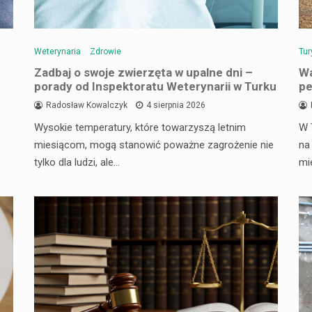
Weterynaria
Zdrowie
Tur
Zadbaj o swoje zwierzęta w upalne dni –
Wa
porady od Inspektoratu Weterynarii w Turku
pe
Radosław Kowalczyk
4 sierpnia 2026
Wysokie temperatury, które towarzyszą letnim
W 
miesiącom, mogą stanowić poważne zagrożenie nie
na
tylko dla ludzi, ale…
mi