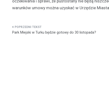
oczekiwania i sprawi, że pustostany nie będą niszcz
warunków umowy można uzyskać w Urzędzie Miasta 
Nawigacja
Park Miejski w Turku będzie gotowy do 30 listopada?
wpisu