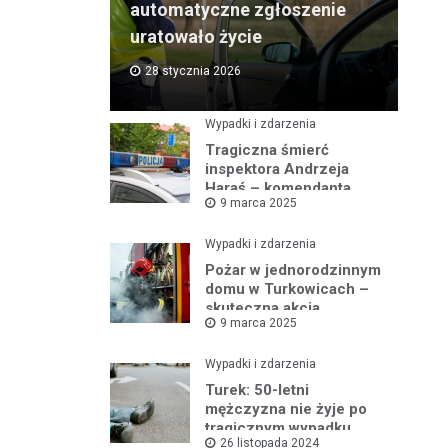
automatyczne zgłoszenie
uratowało życie
28 stycznia 2026
Wypadki i zdarzenia
Tragiczna śmierć
inspektora Andrzeja
Haraś – komendanta
9 marca 2025
policji w Turku po kolizji z
łosiem
Wypadki i zdarzenia
Pożar w jednorodzinnym
domu w Turkowicach –
skuteczna akcja
9 marca 2025
strażaków uniemożliwiła
dalsze
rozprzestrzenianie się
Wypadki i zdarzenia
ognia
Turek: 50-letni
mężczyzna nie żyje po
tragicznym wypadku
26 listopada 2024
samochodowym