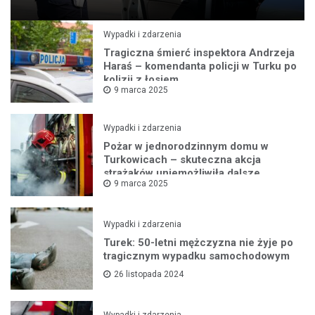
Wypadki i zdarzenia
Tragiczna śmierć inspektora Andrzeja
Haraś – komendanta policji w Turku po
kolizji z łosiem
9 marca 2025
Wypadki i zdarzenia
Pożar w jednorodzinnym domu w
Turkowicach – skuteczna akcja
strażaków uniemożliwiła dalsze
9 marca 2025
rozprzestrzenianie się ognia
Wypadki i zdarzenia
Turek: 50-letni mężczyzna nie żyje po
tragicznym wypadku samochodowym
26 listopada 2024
Wypadki i zdarzenia