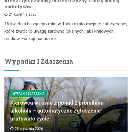
Areszt tymczasowy dla mężczyzny z dużą ilością
narkotyków
21 kwietnia 2026
16 kwietnia bieżącego roku w Turku miało miejsce zatrzymanie,
które zwróciło uwagę zarówno lokalnych, jak i krajowych
mediów. Funkcjonariusze z…
Wypadki I Zdarzenia
WYPADKI I ZDARZENIA
Kierowca w rowie z ponad 2 promilami
alkoholu – automatyczne zgłoszenie
uratowało życie
28 stycznia 2026