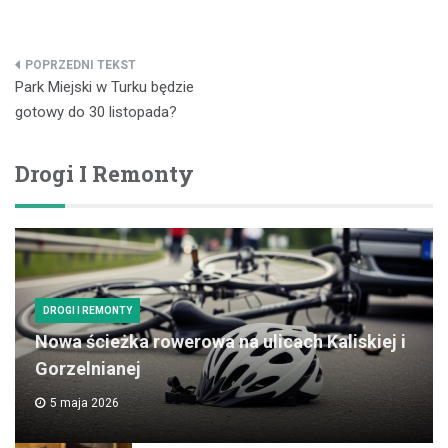
Nawigacja
Park Miejski w Turku będzie
wpisu
gotowy do 30 listopada?
Drogi I Remonty
DROGI I REMONTY
Nowa ścieżka rowerowa na ulicach Kaliskiej i
Gorzelnianej
5 maja 2026