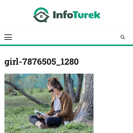
Skip
to
content
infoturek.pl
informacje z Turku, Turek online
girl-7876505_1280