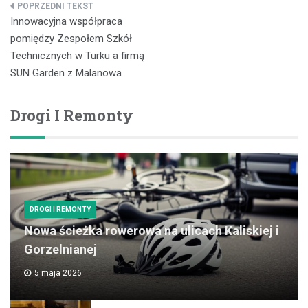
Nawigacja
Innowacyjna współpraca
wpisu
pomiędzy Zespołem Szkół
Technicznych w Turku a firmą
SUN Garden z Malanowa
Drogi I Remonty
DROGI I REMONTY
Nowa ścieżka rowerowa na ulicach Kaliskiej i
Gorzelnianej
5 maja 2026