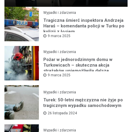
Wypadki i zdarzenia
Tragiczna śmierć inspektora Andrzeja
Haraś – komendanta policji w Turku po
kolizji z łosiem
9 marca 2025
Wypadki i zdarzenia
Pożar w jednorodzinnym domu w
Turkowicach – skuteczna akcja
strażaków uniemożliwiła dalsze
9 marca 2025
rozprzestrzenianie się ognia
Wypadki i zdarzenia
Turek: 50-letni mężczyzna nie żyje po
tragicznym wypadku samochodowym
26 listopada 2024
Wypadki i zdarzenia