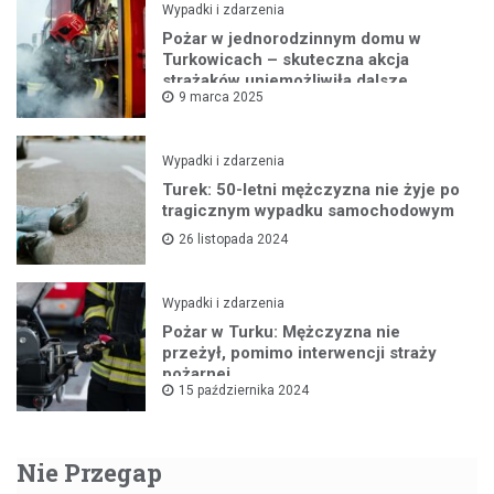
Wypadki i zdarzenia
Pożar w jednorodzinnym domu w
Turkowicach – skuteczna akcja
strażaków uniemożliwiła dalsze
9 marca 2025
rozprzestrzenianie się ognia
Wypadki i zdarzenia
Turek: 50-letni mężczyzna nie żyje po
tragicznym wypadku samochodowym
26 listopada 2024
Wypadki i zdarzenia
Pożar w Turku: Mężczyzna nie
przeżył, pomimo interwencji straży
pożarnej
15 października 2024
Nie Przegap