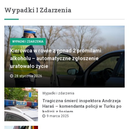
Wypadki I Zdarzenia
WYPADKI I ZDARZENIA
Kierowca w rowie z ponad 2 promilami
alkoholu – automatyczne zgłoszenie
uratowało życie
28 stycznia 2026
Wypadki i zdarzenia
Tragiczna śmierć inspektora Andrzeja
Haraś – komendanta policji w Turku po
kolizji z łosiem
9 marca 2025