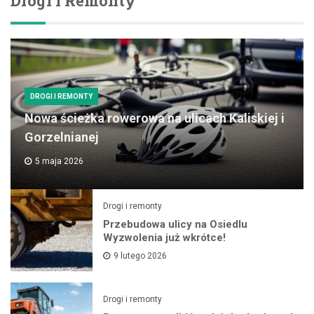
Drogi I Remonty
DROGI I REMONTY
Nowa ścieżka rowerowa na ulicach Kaliskiej i
Gorzelnianej
5 maja 2026
Drogi i remonty
Przebudowa ulicy na Osiedlu
Wyzwolenia już wkrótce!
9 lutego 2026
Drogi i remonty