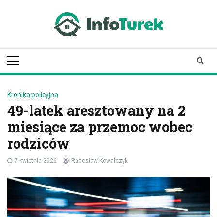
Skip
to
content
infoturek.pl
informacje z Turku, Turek online
Kronika policyjna
49-latek aresztowany na 2
miesiące za przemoc wobec
rodziców
7 kwietnia 2026
Radosław Kowalczyk