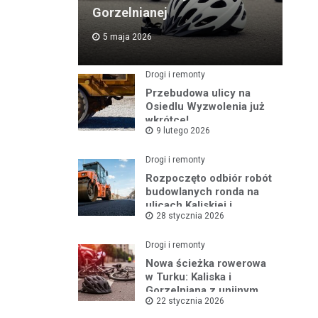
Gorzelnianej
5 maja 2026
Drogi i remonty
Przebudowa ulicy na
Osiedlu Wyzwolenia już
wkrótce!
9 lutego 2026
Drogi i remonty
Rozpoczęto odbiór robót
budowlanych ronda na
ulicach Kaliskiej i
28 stycznia 2026
Młodych
Drogi i remonty
Nowa ścieżka rowerowa
w Turku: Kaliska i
Gorzelniana z unijnym
22 stycznia 2026
wsparciem