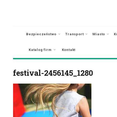
Skip
to
content
Bezpieczeństwo
Transport
Miasto
K
Katalog firm
Kontakt
festival-2456145_1280