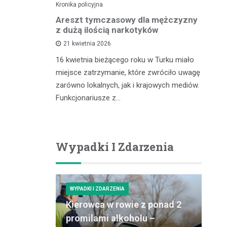
Kronika policyjna
Kro
lnego
Areszt tymczasowy dla mężczyzny
Za
kontroli
z dużą ilością narkotyków
– 
cu
21 kwietnia 2026
16 kwietnia bieżącego roku w Turku miało
zdu,
In
miejsce zatrzymanie, które zwróciło uwagę
coś, co
pr
zarówno lokalnych, jak i krajowych mediów.
gółowe
ró
Funkcjonariusze z…
ości tytoniu
dz
po
Wypadki I Zdarzenia
WYPADKI I ZDARZENIA
Kierowca w rowie z ponad 2
promilami alkoholu –