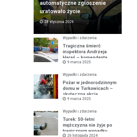
automatyczne zgłoszenie
uratowało życie
28 stycznia 2026
Wypadki i zdarzenia
Tragiczna śmierć
inspektora Andrzeja
Haraś – komendanta
9 marca 2025
policji w Turku po kolizji z
łosiem
Wypadki i zdarzenia
Pożar w jednorodzinnym
domu w Turkowicach –
skuteczna akcja
9 marca 2025
strażaków uniemożliwiła
dalsze
rozprzestrzenianie się
Wypadki i zdarzenia
ognia
Turek: 50-letni
mężczyzna nie żyje po
tragicznym wypadku
26 listopada 2024
samochodowym