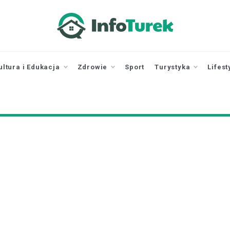
infoturek.pl
informacje z Turku, Turek online
ultura i Edukacja
Zdrowie
Sport
Turystyka
Lifest