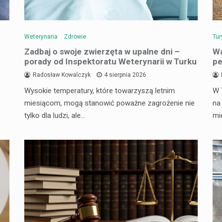
Weterynaria
Zdrowie
Tur
Zadbaj o swoje zwierzęta w upalne dni –
Wa
porady od Inspektoratu Weterynarii w Turku
pe
Radosław Kowalczyk
4 sierpnia 2026
Wysokie temperatury, które towarzyszą letnim
W 
miesiącom, mogą stanowić poważne zagrożenie nie
na
tylko dla ludzi, ale…
mi