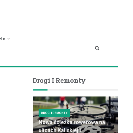
yle
Drogi I Remonty
DROGI I REMONTY
Nowa ścieżka rowerowa na
ulicach Kaliskiej i