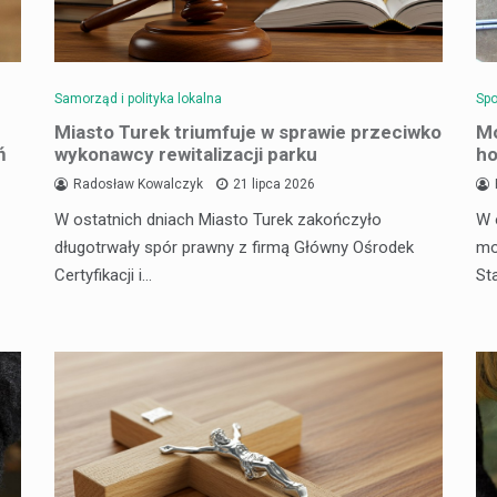
Samorząd i polityka lokalna
Spo
Miasto Turek triumfuje w sprawie przeciwko
Mo
ń
wykonawcy rewitalizacji parku
ho
Radosław Kowalczyk
21 lipca 2026
W ostatnich dniach Miasto Turek zakończyło
W 
długotrwały spór prawny z firmą Główny Ośrodek
mo
Certyfikacji i…
St