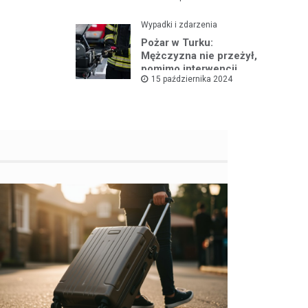
Wypadki i zdarzenia
Pożar w Turku:
Mężczyzna nie przeżył,
pomimo interwencji
15 października 2024
straży pożarnej