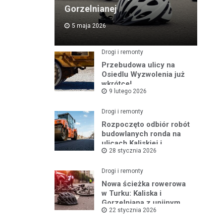
Gorzelnianej
5 maja 2026
Drogi i remonty
Przebudowa ulicy na
Osiedlu Wyzwolenia już
wkrótce!
9 lutego 2026
Drogi i remonty
Rozpoczęto odbiór robót
budowlanych ronda na
ulicach Kaliskiej i
28 stycznia 2026
Młodych
Drogi i remonty
Nowa ścieżka rowerowa
w Turku: Kaliska i
Gorzelniana z unijnym
22 stycznia 2026
wsparciem