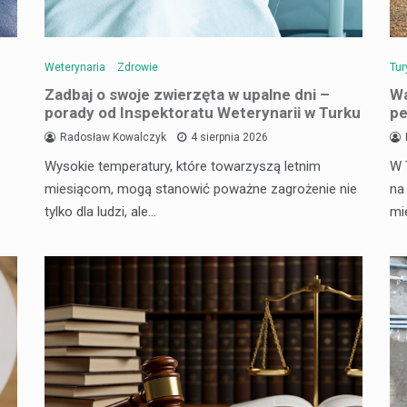
Weterynaria
Zdrowie
Tur
Zadbaj o swoje zwierzęta w upalne dni –
Wa
porady od Inspektoratu Weterynarii w Turku
pe
Radosław Kowalczyk
4 sierpnia 2026
Wysokie temperatury, które towarzyszą letnim
W 
miesiącom, mogą stanowić poważne zagrożenie nie
na
tylko dla ludzi, ale…
mi