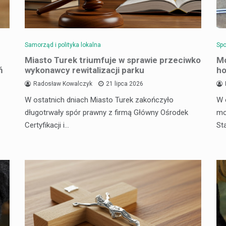
Samorząd i polityka lokalna
Spo
Miasto Turek triumfuje w sprawie przeciwko
Mo
ń
wykonawcy rewitalizacji parku
ho
Radosław Kowalczyk
21 lipca 2026
W ostatnich dniach Miasto Turek zakończyło
W 
długotrwały spór prawny z firmą Główny Ośrodek
mo
Certyfikacji i…
St