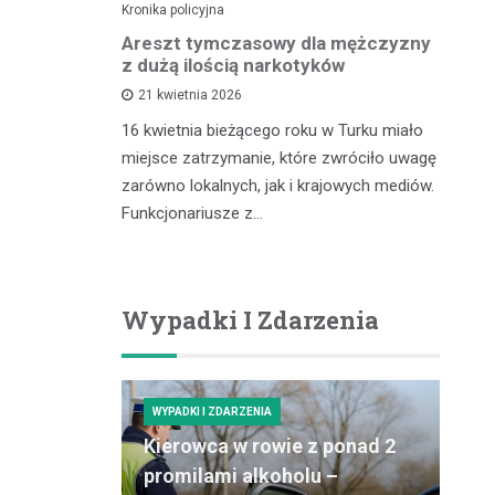
Kronika policyjna
Kro
lnego
Areszt tymczasowy dla mężczyzny
Za
kontroli
z dużą ilością narkotyków
– 
cu
21 kwietnia 2026
16 kwietnia bieżącego roku w Turku miało
zdu,
In
miejsce zatrzymanie, które zwróciło uwagę
coś, co
pr
zarówno lokalnych, jak i krajowych mediów.
gółowe
ró
Funkcjonariusze z…
ości tytoniu
dz
po
Wypadki I Zdarzenia
WYPADKI I ZDARZENIA
Kierowca w rowie z ponad 2
promilami alkoholu –