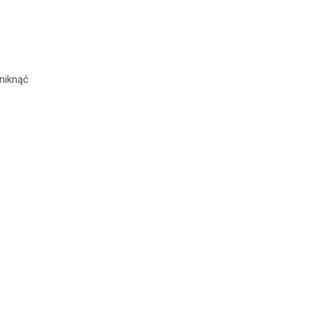
niknąć