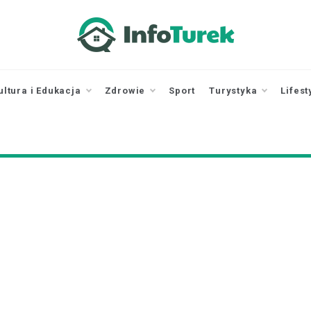
infoturek.pl
informacje z Turku, Turek online
ultura i Edukacja
Zdrowie
Sport
Turystyka
Lifest