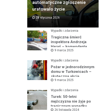
automatyczne zgłoszenie
uratowało życie
28 stycznia 2026
Wypadki i zdarzenia
Tragiczna śmierć
inspektora Andrzeja
Haraś – komendanta
9 marca 2025
policji w Turku po kolizji z
łosiem
Wypadki i zdarzenia
Pożar w jednorodzinnym
domu w Turkowicach –
skuteczna akcja
9 marca 2025
strażaków uniemożliwiła
dalsze
rozprzestrzenianie się
Wypadki i zdarzenia
ognia
Turek: 50-letni
mężczyzna nie żyje po
tragicznym wypadku
26 listopada 2024
samochodowym