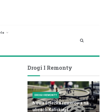
yle
Drogi I Remonty
DROGI I REMONTY
Nowa ścieżka rowerowa na
ulicach Kaliskiej i