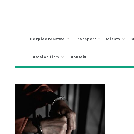
Skip
to
content
Bezpieczeństwo
Transport
Miasto
K
Katalog firm
Kontakt