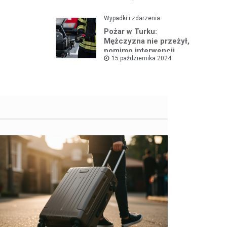
Wypadki i zdarzenia
Pożar w Turku:
Mężczyzna nie przeżył,
pomimo interwencji
15 października 2024
straży pożarnej