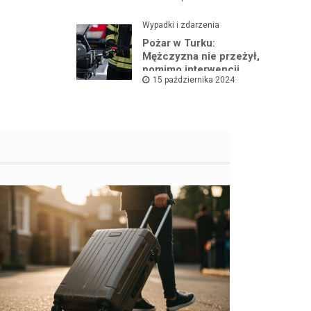
Wypadki i zdarzenia
Pożar w Turku:
Mężczyzna nie przeżył,
pomimo interwencji
15 października 2024
straży pożarnej