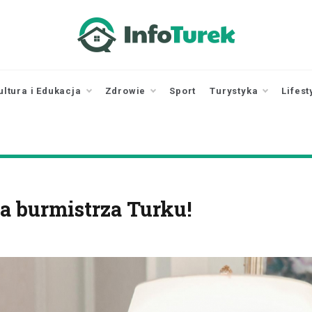
infoturek.pl
informacje z Turku, Turek online
ultura i Edukacja
Zdrowie
Sport
Turystyka
Lifest
a burmistrza Turku!