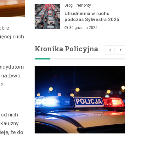
Drogi i remonty
Utrudnienia w ruchu
podczas Sylwestra 2025
obre
30 grudnia 2025
ęcej o ich
Kronika Policyjna
kandydatom
a na żywo
e.
ród nich
 Kałużny
eję, że do