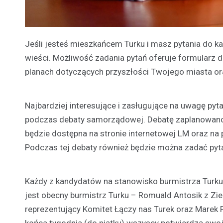
Jeśli jesteś mieszkańcem Turku i masz pytania do k
wieści. Możliwość zadania pytań oferuje formularz d
planach dotyczących przyszłości Twojego miasta ora
Najbardziej interesujące i zasługujące na uwagę py
podczas debaty samorządowej. Debatę zaplanowano n
będzie dostępna na stronie internetowej LM oraz n
Podczas tej debaty również będzie można zadać pyt
Każdy z kandydatów na stanowisko burmistrza Turku 
jest obecny burmistrz Turku – Romuald Antosik z Ziem
reprezentujący Komitet Łączy nas Turek oraz Marek Pa