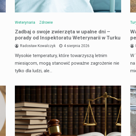
Weterynaria
Zdrowie
Tur
Zadbaj o swoje zwierzęta w upalne dni –
Wa
porady od Inspektoratu Weterynarii w Turku
pe
Radosław Kowalczyk
4 sierpnia 2026
Wysokie temperatury, które towarzyszą letnim
W 
miesiącom, mogą stanowić poważne zagrożenie nie
na
tylko dla ludzi, ale…
mi