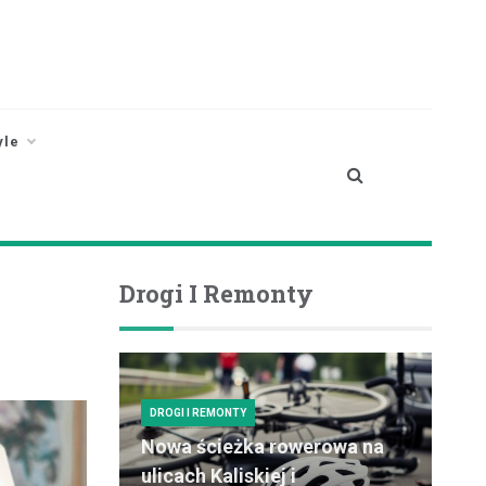
yle
Drogi I Remonty
DROGI I REMONTY
Nowa ścieżka rowerowa na
ulicach Kaliskiej i