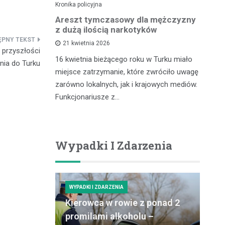
Kronika policyjna
Kro
lnego
Areszt tymczasowy dla mężczyzny
Za
kontroli
z dużą ilością narkotyków
– 
cu
21 kwietnia 2026
 przyszłości
16 kwietnia bieżącego roku w Turku miało
nia do Turku
zdu,
In
miejsce zatrzymanie, które zwróciło uwagę
coś, co
pr
zarówno lokalnych, jak i krajowych mediów.
gółowe
ró
Funkcjonariusze z…
ości tytoniu
dz
po
Wypadki I Zdarzenia
WYPADKI I ZDARZENIA
Kierowca w rowie z ponad 2
promilami alkoholu –