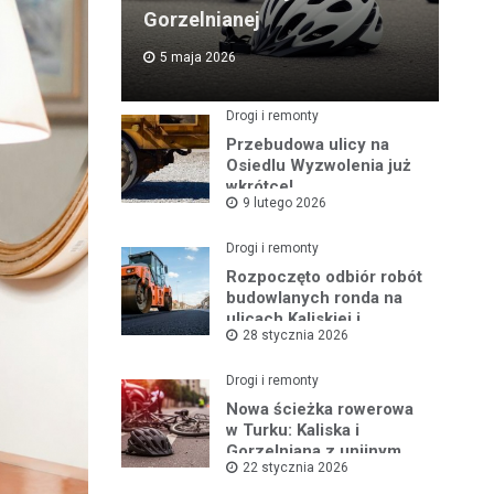
Gorzelnianej
5 maja 2026
Drogi i remonty
Przebudowa ulicy na
Osiedlu Wyzwolenia już
wkrótce!
9 lutego 2026
Drogi i remonty
Rozpoczęto odbiór robót
budowlanych ronda na
ulicach Kaliskiej i
28 stycznia 2026
Młodych
Drogi i remonty
Nowa ścieżka rowerowa
w Turku: Kaliska i
Gorzelniana z unijnym
22 stycznia 2026
wsparciem