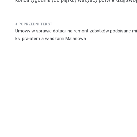
końca tygodnia (do piątku) wszyscy potwierdzą swo
Nawigacja
Umowy w sprawie dotacji na remont zabytków podpisane m
wpisu
ks. prałatem a władzami Malanowa