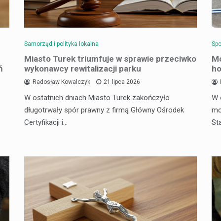
Samorząd i polityka lokalna
Spo
Miasto Turek triumfuje w sprawie przeciwko
Mo
ń
wykonawcy rewitalizacji parku
ho
Radosław Kowalczyk
21 lipca 2026
W ostatnich dniach Miasto Turek zakończyło
W 
długotrwały spór prawny z firmą Główny Ośrodek
mo
Certyfikacji i…
St