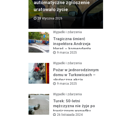
automatyczne zgłoszenie
uratowało życie
28 stycznia 2026
Wypadki i zdarzenia
Tragiczna śmierć
inspektora Andrzeja
Haraś – komendanta
9 marca 2025
policji w Turku po kolizji z
łosiem
Wypadki i zdarzenia
Pożar w jednorodzinnym
domu w Turkowicach –
skuteczna akcja
9 marca 2025
strażaków uniemożliwiła
dalsze
rozprzestrzenianie się
Wypadki i zdarzenia
ognia
Turek: 50-letni
mężczyzna nie żyje po
tragicznym wypadku
26 listopada 2024
samochodowym