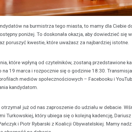
andydatów na burmistrza tego miasta, to mamy dla Ciebie d
ostępny poniżej. To doskonała okazja, aby dowiedzieć się wi
z poruszyć kwestie, które uważasz za najbardziej istotne.
tania, które wpłyną od czytelników, zostaną przedstawione 
a 19 marca i rozpocznie się o godzinie 18:30. Transmisj
a profilach mediów społecznościowych – Facebooku i YouTub
ania kandydatom.
otrzymał już od nas zaproszenie do udziału w debacie. Wś
i Turkowskiej, który ubiega się o kolejną kadencję, Dariusz
ńczyk i Piotr Rybarski z Koalicji Obywatelskiej. Mamy nadzi