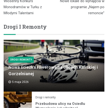
Wiosenny Konkurs
Nowe lokale do wynajęcia w
wpisu
Monodramów w Turku z
programie „Najem po
Młodymi Talentami
remoncie”
Drogi I Remonty
DROGI I REMONTY
Nowa ścieżka rowerowa na ulicach Kaliskiej i
Gorzelnianej
5 maja 2026
Drogi i remonty
Przebudowa ulicy na Osiedlu