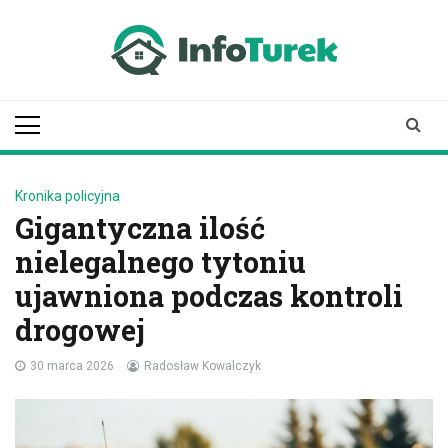
Skip
to
content
infoturek.pl
informacje z Turku, Turek online
Kronika policyjna
Gigantyczna ilość
nielegalnego tytoniu
ujawniona podczas kontroli
drogowej
30 marca 2026
Radosław Kowalczyk