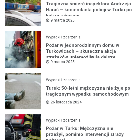
Tragiczna śmierć inspektora Andrzeja
Haraś – komendanta policji w Turku po
kolizji z łosiem
9 marca 2025
Wypadki i zdarzenia
Pożar w jednorodzinnym domu w
Turkowicach – skuteczna akcja
strażaków uniemożliwiła dalsze
9 marca 2025
rozprzestrzenianie się ognia
Wypadki i zdarzenia
Turek: 50-letni mężczyzna nie żyje po
tragicznym wypadku samochodowym
26 listopada 2024
Wypadki i zdarzenia
Pożar w Turku: Mężczyzna nie
przeżył, pomimo interwencji straży