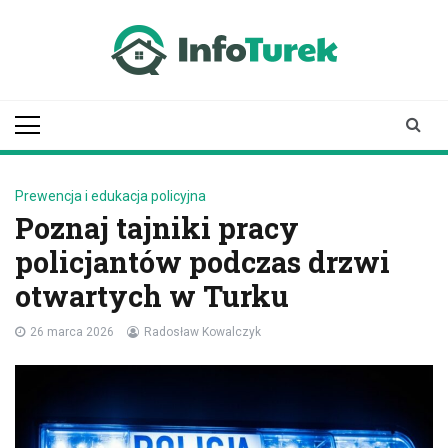
Skip
to
content
infoturek.pl
informacje z Turku, Turek online
Prewencja i edukacja policyjna
Poznaj tajniki pracy
policjantów podczas drzwi
otwartych w Turku
26 marca 2026
Radosław Kowalczyk