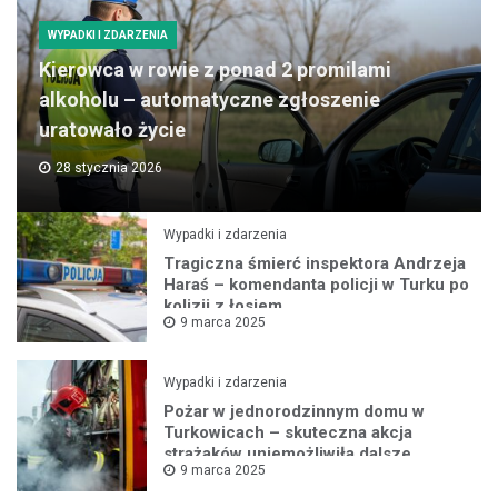
WYPADKI I ZDARZENIA
Kierowca w rowie z ponad 2 promilami
alkoholu – automatyczne zgłoszenie
uratowało życie
28 stycznia 2026
Wypadki i zdarzenia
Tragiczna śmierć inspektora Andrzeja
Haraś – komendanta policji w Turku po
kolizji z łosiem
9 marca 2025
Wypadki i zdarzenia
Pożar w jednorodzinnym domu w
Turkowicach – skuteczna akcja
strażaków uniemożliwiła dalsze
9 marca 2025
rozprzestrzenianie się ognia