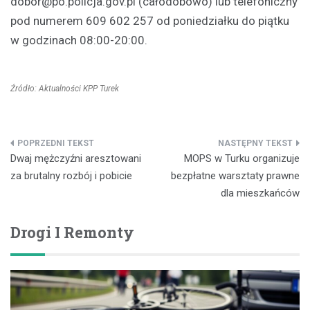
dobor@po.policja.gov.pl
(całodobowo) lub telefoniczny
pod numerem 609 602 257 od poniedziałku do piątku
w godzinach 08:00-20:00.
Źródło: Aktualności KPP Turek
Nawigacja
Dwaj mężczyźni aresztowani
MOPS w Turku organizuje
wpisu
za brutalny rozbój i pobicie
bezpłatne warsztaty prawne
dla mieszkańców
Drogi I Remonty