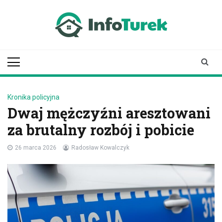
Skip
to
content
infoturek.pl
informacje z Turku, Turek online
Kronika policyjna
Dwaj mężczyźni aresztowani
za brutalny rozbój i pobicie
26 marca 2026
Radosław Kowalczyk