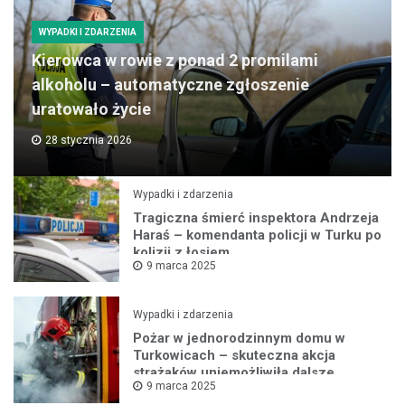
WYPADKI I ZDARZENIA
Kierowca w rowie z ponad 2 promilami
alkoholu – automatyczne zgłoszenie
uratowało życie
28 stycznia 2026
Wypadki i zdarzenia
Tragiczna śmierć inspektora Andrzeja
Haraś – komendanta policji w Turku po
kolizji z łosiem
9 marca 2025
Wypadki i zdarzenia
Pożar w jednorodzinnym domu w
Turkowicach – skuteczna akcja
strażaków uniemożliwiła dalsze
9 marca 2025
rozprzestrzenianie się ognia