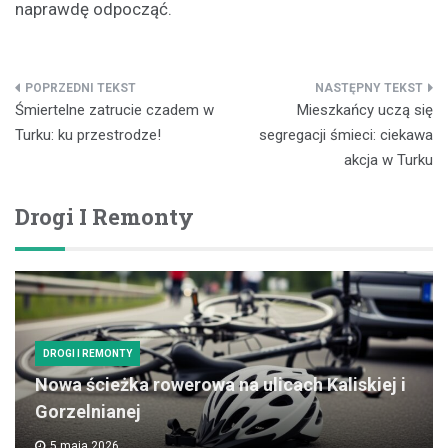
naprawdę odpocząć.
Nawigacja
Śmiertelne zatrucie czadem w
Mieszkańcy uczą się
wpisu
Turku: ku przestrodze!
segregacji śmieci: ciekawa
akcja w Turku
Drogi I Remonty
DROGI I REMONTY
Nowa ścieżka rowerowa na ulicach Kaliskiej i
Gorzelnianej
5 maja 2026