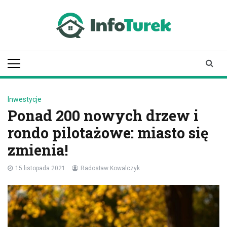
Skip
to
content
infoturek.pl
informacje z Turku, Turek online
Inwestycje
Ponad 200 nowych drzew i
rondo pilotażowe: miasto się
zmienia!
15 listopada 2021
Radosław Kowalczyk