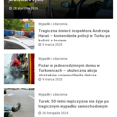
28 stycznia 2026
Wypadki i zdarzenia
Tragiczna śmierć inspektora Andrzeja
Haraś – komendanta policji w Turku po
kolizji z łosiem
9 marca 2025
Wypadki i zdarzenia
Pożar w jednorodzinnym domu w
Turkowicach – skuteczna akcja
strażaków uniemożliwiła dalsze
9 marca 2025
rozprzestrzenianie się ognia
Wypadki i zdarzenia
Turek: 50-letni mężczyzna nie żyje po
tragicznym wypadku samochodowym
26 listopada 2024