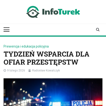
Skip
to
content
infoturek.pl
informacje z Turku, Turek online
Prewencja i edukacja policyjna
TYDZIEŃ WSPARCIA DLA
OFIAR PRZESTĘPSTW
9 lutego 2026
Radosław Kowalczyk