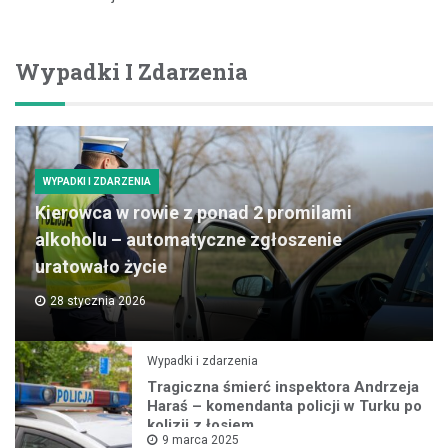
Wypadki I Zdarzenia
WYPADKI I ZDARZENIA
Kierowca w rowie z ponad 2 promilami
alkoholu – automatyczne zgłoszenie
uratowało życie
28 stycznia 2026
Wypadki i zdarzenia
Tragiczna śmierć inspektora Andrzeja
Haraś – komendanta policji w Turku po
kolizji z łosiem
9 marca 2025