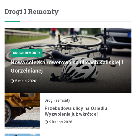
Drogi I Remonty
DROGI I REMONTY
Nowa ścieżka rowerowa na ulicach Kaliskiej i
Gorzelnianej
5 maja 2026
Drogi i remonty
Przebudowa ulicy na Osiedlu
Wyzwolenia już wkrótce!
9 lutego 2026