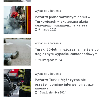
Wypadki i zdarzenia
Pożar w jednorodzinnym domu w
Turkowicach – skuteczna akcja
strażaków uniemożliwiła dalsze
9 marca 2025
rozprzestrzenianie się ognia
Wypadki i zdarzenia
Turek: 50-letni mężczyzna nie żyje po
tragicznym wypadku samochodowym
26 listopada 2024
Wypadki i zdarzenia
Pożar w Turku: Mężczyzna nie
przeżył, pomimo interwencji straży
pożarnej
15 października 2024