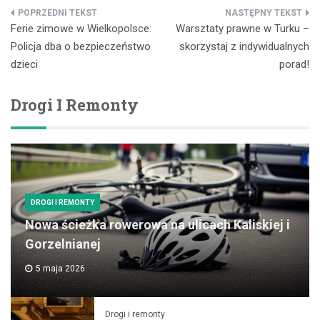
Nawigacja
Ferie zimowe w Wielkopolsce:
Warsztaty prawne w Turku –
wpisu
Policja dba o bezpieczeństwo
skorzystaj z indywidualnych
dzieci
porad!
Drogi I Remonty
DROGI I REMONTY
Nowa ścieżka rowerowa na ulicach Kaliskiej i
Gorzelnianej
5 maja 2026
Drogi i remonty