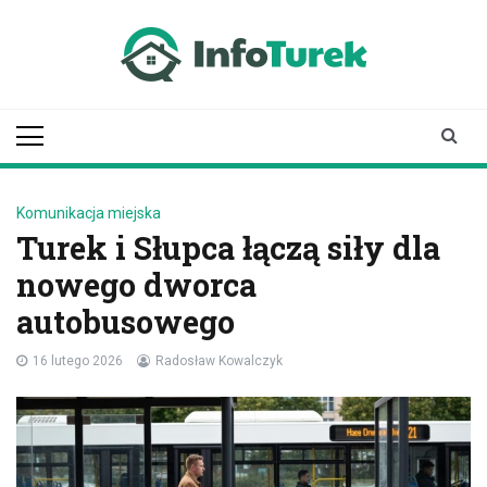
Skip
to
content
infoturek.pl
informacje z Turku, Turek online
Komunikacja miejska
Turek i Słupca łączą siły dla
nowego dworca
autobusowego
16 lutego 2026
Radosław Kowalczyk