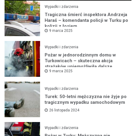
Wypadki i zdarzenia
Tragiczna śmierć inspektora Andrzeja
Haraś – komendanta policji w Turku po
kolizji z łosiem
9 marca 2025
Wypadki i zdarzenia
Pożar w jednorodzinnym domu w
Turkowicach – skuteczna akcja
strażaków uniemożliwiła dalsze
9 marca 2025
rozprzestrzenianie się ognia
Wypadki i zdarzenia
Turek: 50-letni mężczyzna nie żyje po
tragicznym wypadku samochodowym
26 listopada 2024
Wypadki i zdarzenia
Pożar w Turku: Mężczyzna nie