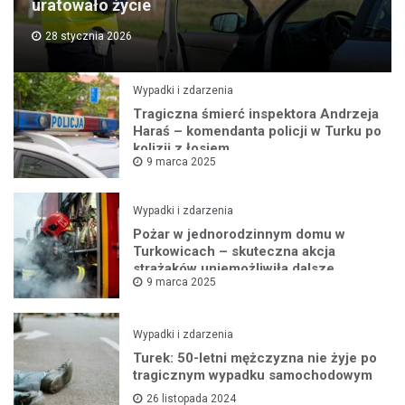
uratowało życie
28 stycznia 2026
Wypadki i zdarzenia
Tragiczna śmierć inspektora Andrzeja
Haraś – komendanta policji w Turku po
kolizji z łosiem
9 marca 2025
Wypadki i zdarzenia
Pożar w jednorodzinnym domu w
Turkowicach – skuteczna akcja
strażaków uniemożliwiła dalsze
9 marca 2025
rozprzestrzenianie się ognia
Wypadki i zdarzenia
Turek: 50-letni mężczyzna nie żyje po
tragicznym wypadku samochodowym
26 listopada 2024