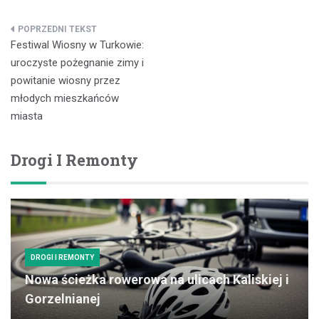
Nawigacja
Festiwal Wiosny w Turkowie:
wpisu
uroczyste pożegnanie zimy i
powitanie wiosny przez
młodych mieszkańców
miasta
Drogi I Remonty
DROGI I REMONTY
Nowa ścieżka rowerowa na ulicach Kaliskiej i
Gorzelnianej