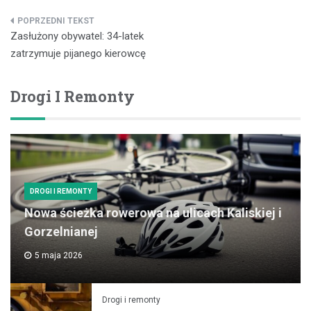
Nawigacja
Zasłużony obywatel: 34-latek
wpisu
zatrzymuje pijanego kierowcę
Drogi I Remonty
DROGI I REMONTY
Nowa ścieżka rowerowa na ulicach Kaliskiej i
Gorzelnianej
5 maja 2026
Drogi i remonty