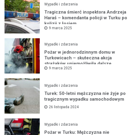
Wypadki i zdarzenia
Tragiczna śmierć inspektora Andrzeja
Haraś – komendanta policji w Turku po
kolizji z łosiem
9 marca 2025
Wypadki i zdarzenia
Pożar w jednorodzinnym domu w
Turkowicach – skuteczna akcja
strażaków uniemożliwiła dalsze
9 marca 2025
rozprzestrzenianie się ognia
Wypadki i zdarzenia
Turek: 50-letni mężczyzna nie żyje po
tragicznym wypadku samochodowym
26 listopada 2024
Wypadki i zdarzenia
Pożar w Turku: Mężczyzna nie