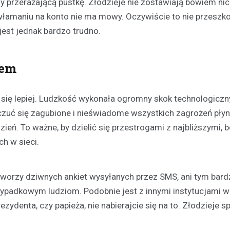
przerażającą pustkę. Złodzieje nie zostawiają bowiem nic
Kronika policyjna
włamaniu na konto nie ma mowy. Oczywiście to nie przeszk
Gigantyczna ilość nielega
tytoniu ujawniona podczas 
 jest jednak bardzo trudno.
drogowej
30 marca 2026
iem
Podczas rutynowej kontroli poja
funkcjonariusze natknęli się na 
wzbudziło ich czujność. Szcze
m się lepiej. Ludzkość wykonała ogromny skok technologiczn
sprawdzenie ujawniło znaczne il
 czuć się zagubione i nieświadome wszystkich zagrożeń pły
krajanki…
zień. To ważne, by dzielić się przestrogami z najbliższymi, b
ch w sieci.
worzy dziwnych ankiet wysyłanych przez SMS, ani tym bardz
ypadkowym ludziom. Podobnie jest z innymi instytucjami w
zydenta, czy papieża, nie nabierajcie się na to. Złodzieje sp