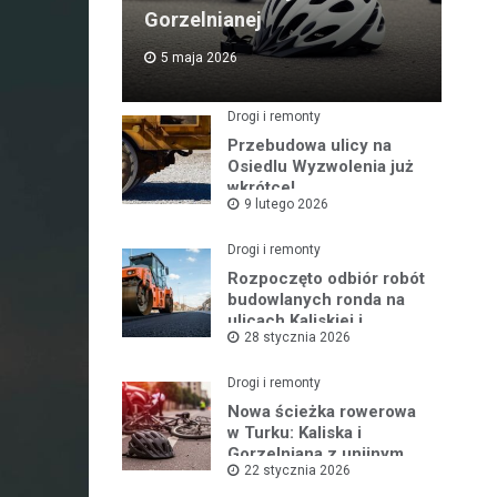
Gorzelnianej
5 maja 2026
Drogi i remonty
Przebudowa ulicy na
Osiedlu Wyzwolenia już
wkrótce!
9 lutego 2026
Drogi i remonty
Rozpoczęto odbiór robót
budowlanych ronda na
ulicach Kaliskiej i
28 stycznia 2026
Młodych
Drogi i remonty
Nowa ścieżka rowerowa
w Turku: Kaliska i
Gorzelniana z unijnym
22 stycznia 2026
wsparciem