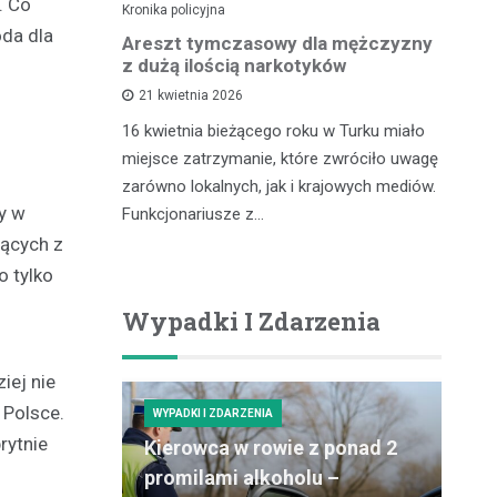
. Co
Kronika policyjna
Kro
oda dla
lnego
Areszt tymczasowy dla mężczyzny
Za
kontroli
z dużą ilością narkotyków
– 
cu
21 kwietnia 2026
16 kwietnia bieżącego roku w Turku miało
zdu,
In
miejsce zatrzymanie, które zwróciło uwagę
coś, co
pr
zarówno lokalnych, jak i krajowych mediów.
gółowe
ró
y w
Funkcjonariusze z…
ości tytoniu
dz
nących z
po
o tylko
Wypadki I Zdarzenia
iej nie
 Polsce.
WYPADKI I ZDARZENIA
rytnie
Kierowca w rowie z ponad 2
promilami alkoholu –