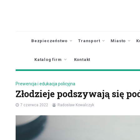
Skip
to
content
Bezpieczeństwo
Transport
Miasto
K
Katalog firm
Kontakt
Prewencja i edukacja policyjna
Złodzieje podszywają się p
7 czerwca 2022
Radosław Kowalczyk