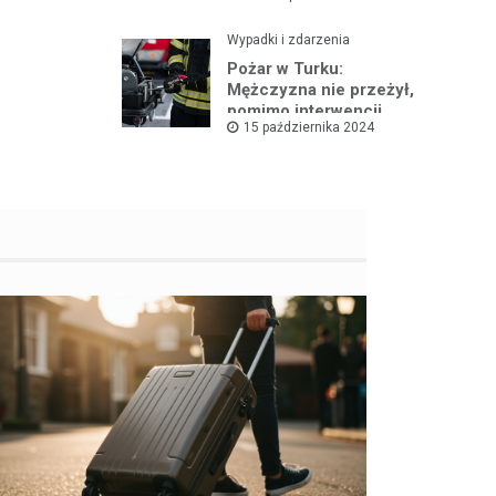
Wypadki i zdarzenia
Pożar w Turku:
Mężczyzna nie przeżył,
pomimo interwencji
15 października 2024
straży pożarnej