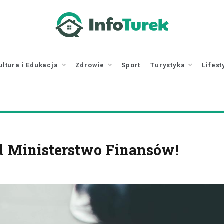
infoturek.pl
informacje z Turku, Turek online
ultura i Edukacja
Zdrowie
Sport
Turystyka
Lifest
od Ministerstwo Finansów!