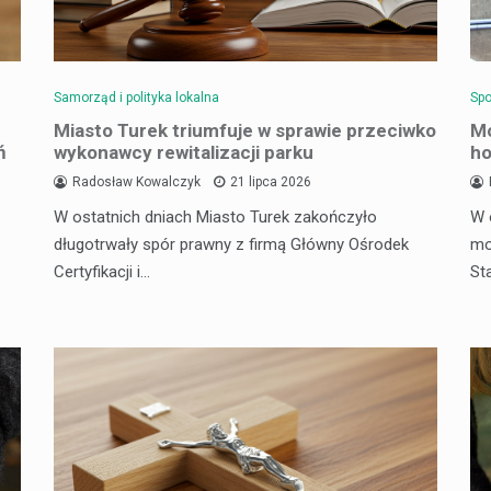
Samorząd i polityka lokalna
Spo
Miasto Turek triumfuje w sprawie przeciwko
Mo
ń
wykonawcy rewitalizacji parku
ho
Radosław Kowalczyk
21 lipca 2026
W ostatnich dniach Miasto Turek zakończyło
W 
długotrwały spór prawny z firmą Główny Ośrodek
mo
Certyfikacji i…
St