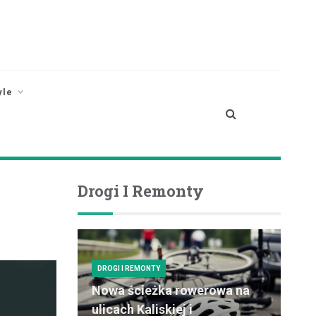
yle
Drogi I Remonty
DROGI I REMONTY
Nowa ścieżka rowerowa na
ulicach Kaliskiej i