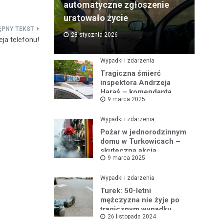
automatyczne zgłoszenie
uratowało życie
28 stycznia 2026
ja telefonu!
Wypadki i zdarzenia
Tragiczna śmierć
inspektora Andrzeja
Haraś – komendanta
9 marca 2025
policji w Turku po kolizji z
łosiem
Wypadki i zdarzenia
Pożar w jednorodzinnym
domu w Turkowicach –
skuteczna akcja
9 marca 2025
strażaków uniemożliwiła
dalsze
rozprzestrzenianie się
Wypadki i zdarzenia
ognia
Turek: 50-letni
mężczyzna nie żyje po
tragicznym wypadku
26 listopada 2024
samochodowym