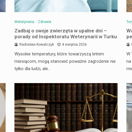
Weterynaria
Zdrowie
Tur
Zadbaj o swoje zwierzęta w upalne dni –
Wa
porady od Inspektoratu Weterynarii w Turku
pe
Radosław Kowalczyk
4 sierpnia 2026
Wysokie temperatury, które towarzyszą letnim
W 
miesiącom, mogą stanowić poważne zagrożenie nie
na
tylko dla ludzi, ale…
mi