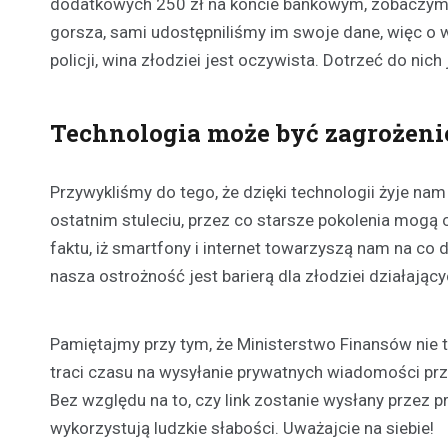
dodatkowych 250 zł na koncie bankowym, zobaczymy 
gorsza, sami udostępniliśmy im swoje dane, więc o 
policji, wina złodziei jest oczywista. Dotrzeć do nich
Technologia może być zagrożen
Przywykliśmy do tego, że dzięki technologii żyje na
ostatnim stuleciu, przez co starsze pokolenia mogą
faktu, iż smartfony i internet towarzyszą nam na co d
nasza ostrożność jest barierą dla złodziei działający
Pamiętajmy przy tym, że Ministerstwo Finansów nie t
traci czasu na wysyłanie prywatnych wiadomości prz
Bez względu na to, czy link zostanie wysłany przez pre
wykorzystują ludzkie słabości. Uważajcie na siebie!