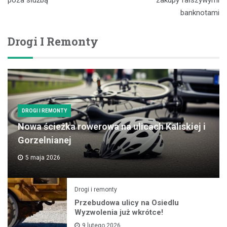
banknotami
Drogi I Remonty
DROGI I REMONTY
Nowa ścieżka rowerowa na ulicach Kaliskiej i
Gorzelnianej
5 maja 2026
Drogi i remonty
Przebudowa ulicy na Osiedlu
Wyzwolenia już wkrótce!
9 lutego 2026