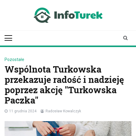
Skip
to
content
infoturek.pl
informacje z Turku, Turek online
Pozostałe
Wspólnota Turkowska
przekazuje radość i nadzieję
poprzez akcję "Turkowska
Paczka"
11 grudnia 2024
Radosław Kowalczyk