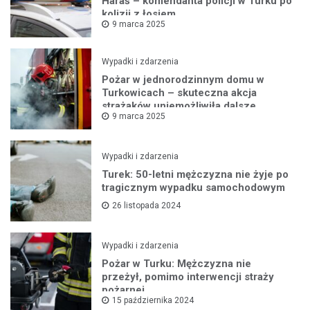
Haraś – komendanta policji w Turku po
kolizji z łosiem
9 marca 2025
Wypadki i zdarzenia
Pożar w jednorodzinnym domu w
Turkowicach – skuteczna akcja
strażaków uniemożliwiła dalsze
9 marca 2025
rozprzestrzenianie się ognia
Wypadki i zdarzenia
Turek: 50-letni mężczyzna nie żyje po
tragicznym wypadku samochodowym
26 listopada 2024
Wypadki i zdarzenia
Pożar w Turku: Mężczyzna nie
przeżył, pomimo interwencji straży
pożarnej
15 października 2024