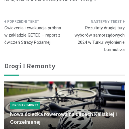
Nawigacja
Ćwiczenia i ewakuacja próbna
Rezultaty drugiej tury
wpisu
w zakładzie GETEC – raport z
wyborów samorządowych
ćwiczeń Straży Pożarnej
2024 w Turku: wyłonienie
burmistrza
Drogi I Remonty
DROGI I REMONTY
Nowa ścieżka rowerowa na ulicach Kaliskiej i
Gorzelnianej