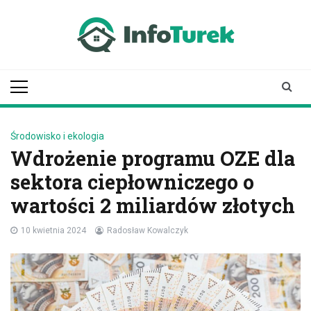
Skip
to
content
infoturek.pl
informacje z Turku, Turek online
Środowisko i ekologia
Wdrożenie programu OZE dla
sektora ciepłowniczego o
wartości 2 miliardów złotych
10 kwietnia 2024
Radosław Kowalczyk