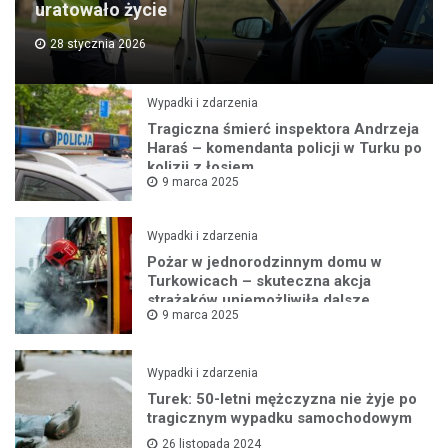
uratowało życie
28 stycznia 2026
Wypadki i zdarzenia
Tragiczna śmierć inspektora Andrzeja
Haraś – komendanta policji w Turku po
kolizji z łosiem
9 marca 2025
Wypadki i zdarzenia
Pożar w jednorodzinnym domu w
Turkowicach – skuteczna akcja
strażaków uniemożliwiła dalsze
9 marca 2025
rozprzestrzenianie się ognia
Wypadki i zdarzenia
Turek: 50-letni mężczyzna nie żyje po
tragicznym wypadku samochodowym
26 listopada 2024