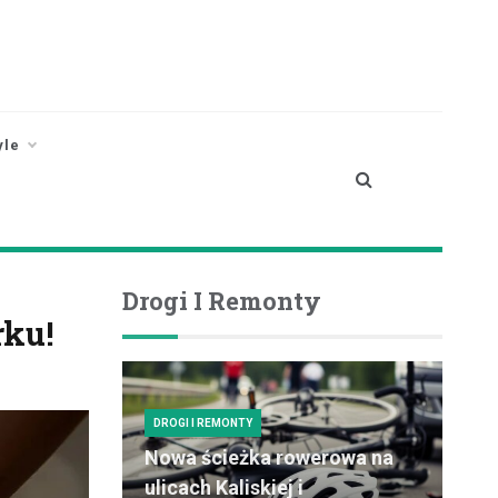
yle
Drogi I Remonty
rku!
DROGI I REMONTY
Nowa ścieżka rowerowa na
ulicach Kaliskiej i