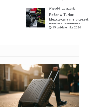
Wypadki i zdarzenia
Pożar w Turku:
Mężczyzna nie przeżył,
pomimo interwencji
15 października 2024
straży pożarnej