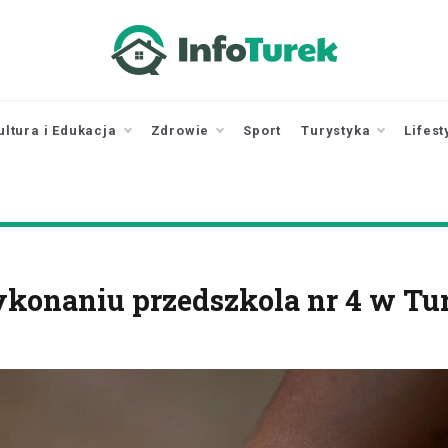
infoturek.pl
informacje z Turku, Turek online
ultura i Edukacja
Zdrowie
Sport
Turystyka
Lifest
konaniu przedszkola nr 4 w Tu