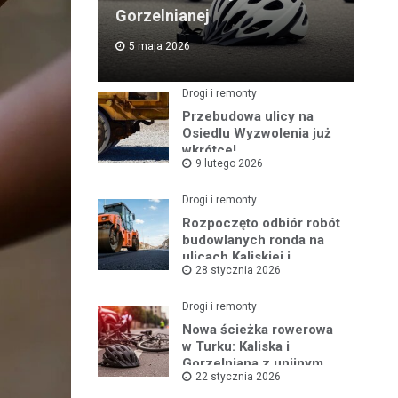
Gorzelnianej
5 maja 2026
Drogi i remonty
Przebudowa ulicy na
Osiedlu Wyzwolenia już
wkrótce!
9 lutego 2026
Drogi i remonty
Rozpoczęto odbiór robót
budowlanych ronda na
ulicach Kaliskiej i
28 stycznia 2026
Młodych
Drogi i remonty
Nowa ścieżka rowerowa
w Turku: Kaliska i
Gorzelniana z unijnym
22 stycznia 2026
wsparciem