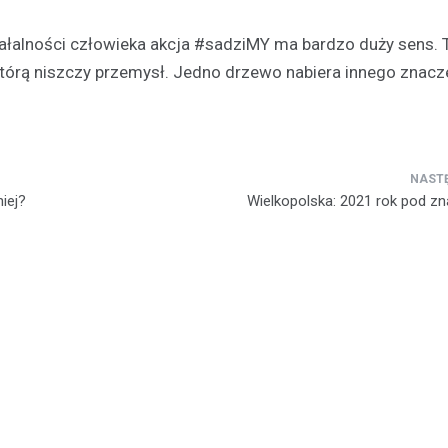
iałalności człowieka akcja #sadziMY ma bardzo duży sens. 
tórą niszczy przemysł. Jedno drzewo nabiera innego znacze
iej?
Wielkopolska: 2021 rok pod z