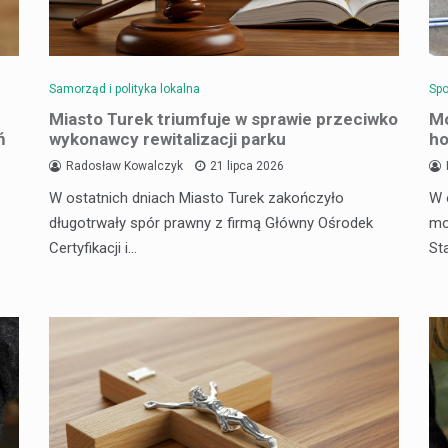
Samorząd i polityka lokalna
Spo
Miasto Turek triumfuje w sprawie przeciwko
Mo
ń
wykonawcy rewitalizacji parku
ho
Radosław Kowalczyk
21 lipca 2026
W ostatnich dniach Miasto Turek zakończyło
W 
długotrwały spór prawny z firmą Główny Ośrodek
mo
Certyfikacji i…
St