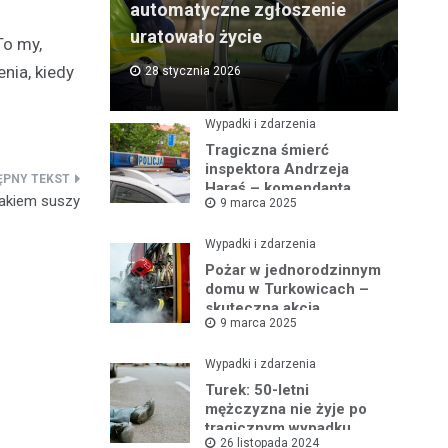
automatyczne zgłoszenie
uratowało życie
To my,
nia, kiedy
28 stycznia 2026
Wypadki i zdarzenia
Tragiczna śmierć
inspektora Andrzeja
Haraś – komendanta
nakiem suszy
9 marca 2025
policji w Turku po kolizji z
łosiem
Wypadki i zdarzenia
Pożar w jednorodzinnym
domu w Turkowicach –
skuteczna akcja
9 marca 2025
strażaków uniemożliwiła
dalsze
rozprzestrzenianie się
Wypadki i zdarzenia
ognia
Turek: 50-letni
mężczyzna nie żyje po
tragicznym wypadku
26 listopada 2024
samochodowym