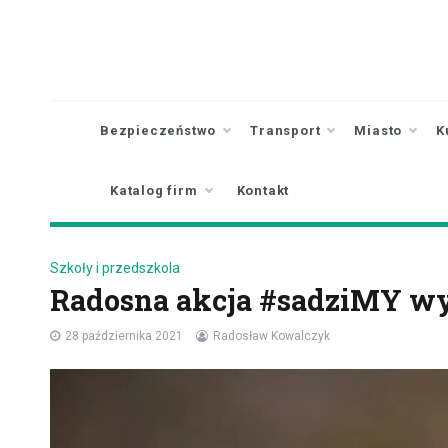
Skip
to
content
Bezpieczeństwo
Transport
Miasto
K
Katalog firm
Kontakt
Szkoły i przedszkola
Radosna akcja #sadziMY wy
28 października 2021
Radosław Kowalczyk