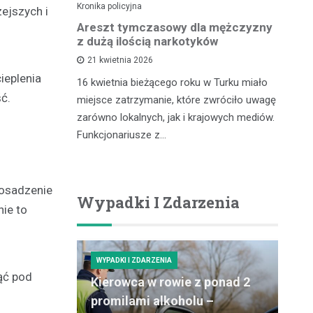
Kronika policyjna
Kro
ejszych i
lnego
Areszt tymczasowy dla mężczyzny
Za
kontroli
z dużą ilością narkotyków
– 
cu
21 kwietnia 2026
ieplenia
16 kwietnia bieżącego roku w Turku miało
zdu,
In
ć.
miejsce zatrzymanie, które zwróciło uwagę
coś, co
pr
zarówno lokalnych, jak i krajowych mediów.
gółowe
ró
Funkcjonariusze z…
ości tytoniu
dz
po
posadzenie
Wypadki I Zdarzenia
ie to
WYPADKI I ZDARZENIA
ąć pod
Kierowca w rowie z ponad 2
promilami alkoholu –