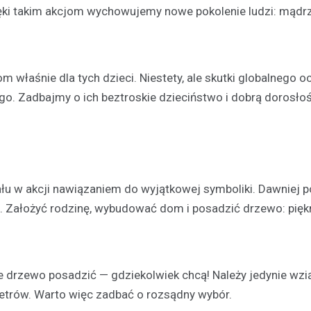
Kronika policyjna
ięki takim akcjom wychowujemy nowe pokolenie ludzi: mądrz
Gigantyczna ilość nielega
tytoniu ujawniona podczas 
drogowej
30 marca 2026
m właśnie dla tych dzieci. Niestety, ale skutki globalnego oc
Podczas rutynowej kontroli poja
go. Zadbajmy o ich beztroskie dzieciństwo i dobrą dorosłoś
funkcjonariusze natknęli się na 
wzbudziło ich czujność. Szcze
sprawdzenie ujawniło znaczne il
krajanki…
ału w akcji nawiązaniem do wyjątkowej symboliki. Dawniej 
. Założyć rodzinę, wybudować dom i posadzić drzewo: piękn
 drzewo posadzić — gdziekolwiek chcą! Należy jedynie wzi
metrów. Warto więc zadbać o rozsądny wybór.