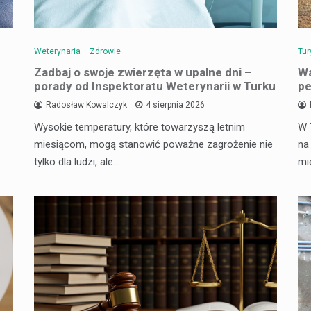
Weterynaria
Zdrowie
Tur
Zadbaj o swoje zwierzęta w upalne dni –
Wa
porady od Inspektoratu Weterynarii w Turku
pe
Radosław Kowalczyk
4 sierpnia 2026
Wysokie temperatury, które towarzyszą letnim
W 
miesiącom, mogą stanowić poważne zagrożenie nie
na
tylko dla ludzi, ale…
mi