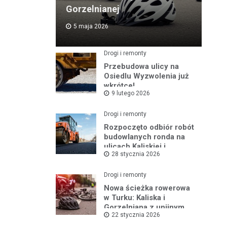
Gorzelnianej
5 maja 2026
Drogi i remonty
Przebudowa ulicy na
Osiedlu Wyzwolenia już
wkrótce!
9 lutego 2026
Drogi i remonty
Rozpoczęto odbiór robót
budowlanych ronda na
ulicach Kaliskiej i
28 stycznia 2026
Młodych
Drogi i remonty
Nowa ścieżka rowerowa
w Turku: Kaliska i
Gorzelniana z unijnym
22 stycznia 2026
wsparciem