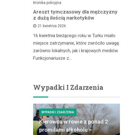
Kronika policyjna
Kro
lnego
Areszt tymczasowy dla mężczyzny
Za
kontroli
z dużą ilością narkotyków
– 
cu
21 kwietnia 2026
16 kwietnia bieżącego roku w Turku miało
zdu,
In
miejsce zatrzymanie, które zwróciło uwagę
coś, co
pr
zarówno lokalnych, jak i krajowych mediów.
gółowe
ró
Funkcjonariusze z…
ości tytoniu
dz
po
Wypadki I Zdarzenia
WYPADKI I ZDARZENIA
Kierowca w rowie z ponad 2
promilami alkoholu –