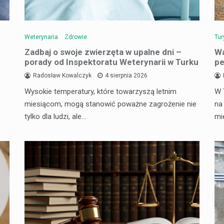
Weterynaria
Zdrowie
Tur
Zadbaj o swoje zwierzęta w upalne dni –
Wa
porady od Inspektoratu Weterynarii w Turku
pe
Radosław Kowalczyk
4 sierpnia 2026
Wysokie temperatury, które towarzyszą letnim
W 
miesiącom, mogą stanowić poważne zagrożenie nie
na
tylko dla ludzi, ale…
mi