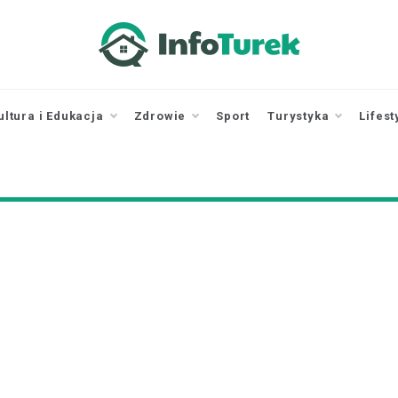
infoturek.pl
informacje z Turku, Turek online
ultura i Edukacja
Zdrowie
Sport
Turystyka
Lifest