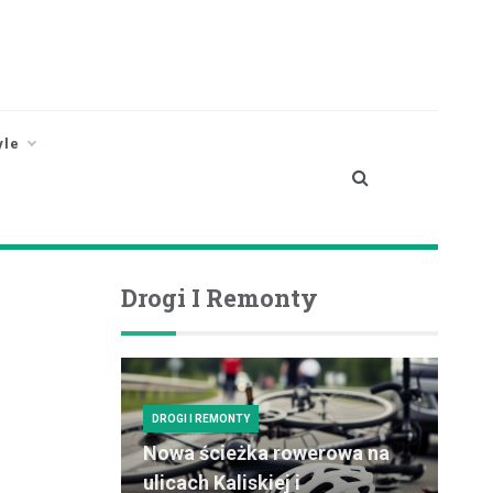
yle
Drogi I Remonty
DROGI I REMONTY
Nowa ścieżka rowerowa na
ulicach Kaliskiej i