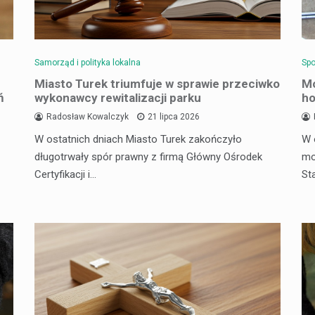
Samorząd i polityka lokalna
Spo
Miasto Turek triumfuje w sprawie przeciwko
Mo
ń
wykonawcy rewitalizacji parku
ho
Radosław Kowalczyk
21 lipca 2026
W ostatnich dniach Miasto Turek zakończyło
W 
długotrwały spór prawny z firmą Główny Ośrodek
mo
Certyfikacji i…
St