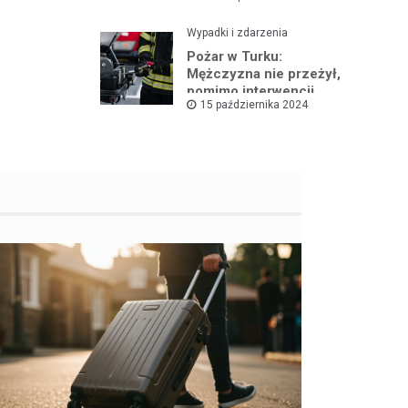
Wypadki i zdarzenia
Pożar w Turku:
Mężczyzna nie przeżył,
pomimo interwencji
15 października 2024
straży pożarnej