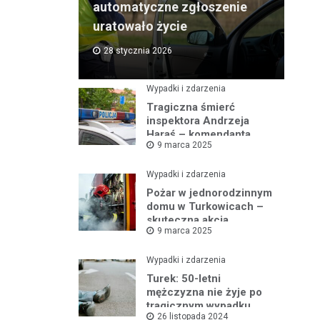
automatyczne zgłoszenie
uratowało życie
28 stycznia 2026
Wypadki i zdarzenia
Tragiczna śmierć
inspektora Andrzeja
Haraś – komendanta
9 marca 2025
policji w Turku po kolizji z
łosiem
Wypadki i zdarzenia
Pożar w jednorodzinnym
domu w Turkowicach –
skuteczna akcja
9 marca 2025
strażaków uniemożliwiła
dalsze
rozprzestrzenianie się
Wypadki i zdarzenia
ognia
Turek: 50-letni
mężczyzna nie żyje po
tragicznym wypadku
26 listopada 2024
samochodowym