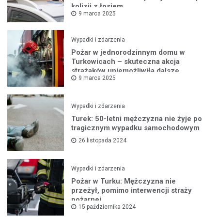
kolizji z łosiem
9 marca 2025
Wypadki i zdarzenia
Pożar w jednorodzinnym domu w
Turkowicach – skuteczna akcja
strażaków uniemożliwiła dalsze
9 marca 2025
rozprzestrzenianie się ognia
Wypadki i zdarzenia
Turek: 50-letni mężczyzna nie żyje po
tragicznym wypadku samochodowym
26 listopada 2024
Wypadki i zdarzenia
Pożar w Turku: Mężczyzna nie
przeżył, pomimo interwencji straży
pożarnej
15 października 2024