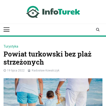
Skip
to
content
infoturek.pl
informacje z Turku, Turek online
Turystyka
Powiat turkowski bez plaż
strzeżonych
19 lipca 2022
Radosław Kowalczyk