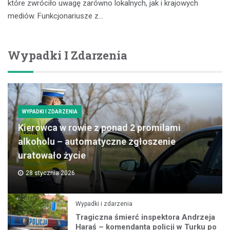
które zwróciło uwagę zarówno lokalnych, jak i krajowych
mediów. Funkcjonariusze z…
Wypadki I Zdarzenia
WYPADKI I ZDARZENIA
Kierowca w rowie z ponad 2 promilami
alkoholu – automatyczne zgłoszenie
uratowało życie
28 stycznia 2026
Wypadki i zdarzenia
Tragiczna śmierć inspektora Andrzeja
Haraś – komendanta policji w Turku po