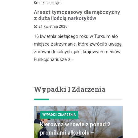
Kronika policyjna
Kro
lnego
Areszt tymczasowy dla mężczyzny
Za
kontroli
z dużą ilością narkotyków
– 
cu
21 kwietnia 2026
16 kwietnia bieżącego roku w Turku miało
zdu,
In
miejsce zatrzymanie, które zwróciło uwagę
coś, co
pr
zarówno lokalnych, jak i krajowych mediów.
gółowe
ró
Funkcjonariusze z…
ości tytoniu
dz
po
Wypadki I Zdarzenia
WYPADKI I ZDARZENIA
Kierowca w rowie z ponad 2
promilami alkoholu –