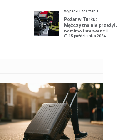
Wypadki i zdarzenia
Pożar w Turku:
Mężczyzna nie przeżył,
pomimo interwencji
15 października 2024
straży pożarnej