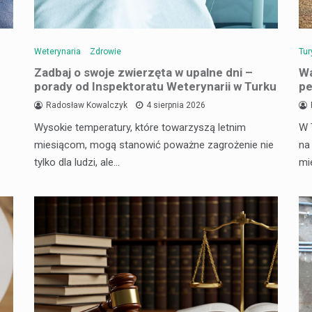
Weterynaria
Zdrowie
Tur
Zadbaj o swoje zwierzęta w upalne dni –
Wa
porady od Inspektoratu Weterynarii w Turku
pe
Radosław Kowalczyk
4 sierpnia 2026
Wysokie temperatury, które towarzyszą letnim
W 
miesiącom, mogą stanowić poważne zagrożenie nie
na
tylko dla ludzi, ale…
mi