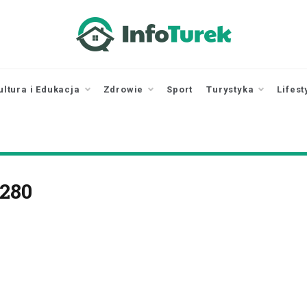
infoturek.pl
informacje z Turku, Turek online
ultura i Edukacja
Zdrowie
Sport
Turystyka
Lifest
1280