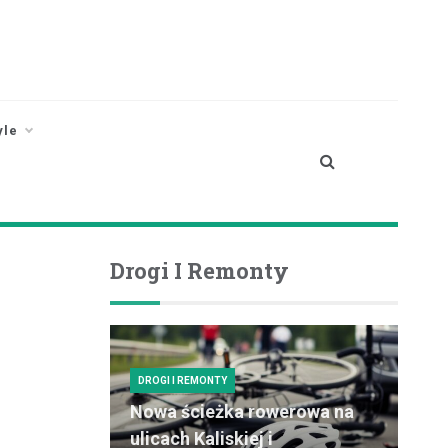
yle
Drogi I Remonty
DROGI I REMONTY
Nowa ścieżka rowerowa na
ulicach Kaliskiej i