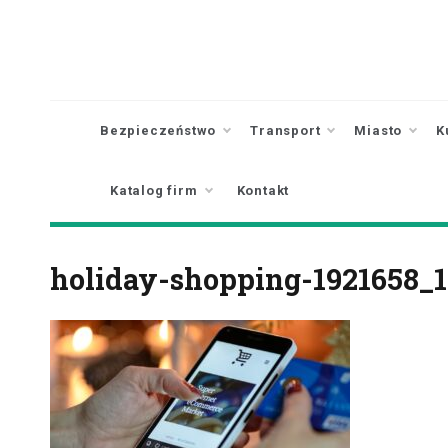
Skip
to
content
Bezpieczeństwo
Transport
Miasto
K
Katalog firm
Kontakt
holiday-shopping-1921658_