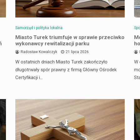
Samorząd i polityka lokalna
Spo
Miasto Turek triumfuje w sprawie przeciwko
Mo
ń
wykonawcy rewitalizacji parku
ho
Radosław Kowalczyk
21 lipca 2026
W ostatnich dniach Miasto Turek zakończyło
W 
długotrwały spór prawny z firmą Główny Ośrodek
mo
Certyfikacji i…
St