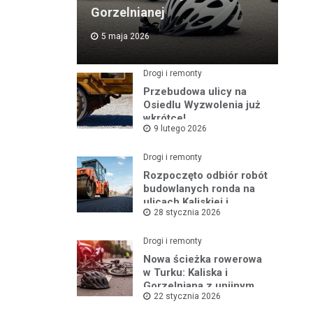
Gorzelnianej
5 maja 2026
Drogi i remonty
Przebudowa ulicy na
Osiedlu Wyzwolenia już
wkrótce!
9 lutego 2026
Drogi i remonty
Rozpoczęto odbiór robót
budowlanych ronda na
ulicach Kaliskiej i
28 stycznia 2026
Młodych
Drogi i remonty
Nowa ścieżka rowerowa
w Turku: Kaliska i
Gorzelniana z unijnym
22 stycznia 2026
wsparciem