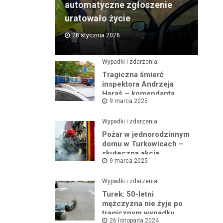
automatyczne zgłoszenie
uratowało życie
28 stycznia 2026
Wypadki i zdarzenia
Tragiczna śmierć
inspektora Andrzeja
Haraś – komendanta
9 marca 2025
policji w Turku po kolizji z
łosiem
Wypadki i zdarzenia
Pożar w jednorodzinnym
domu w Turkowicach –
skuteczna akcja
9 marca 2025
strażaków uniemożliwiła
dalsze
rozprzestrzenianie się
Wypadki i zdarzenia
ognia
Turek: 50-letni
mężczyzna nie żyje po
tragicznym wypadku
26 listopada 2024
samochodowym