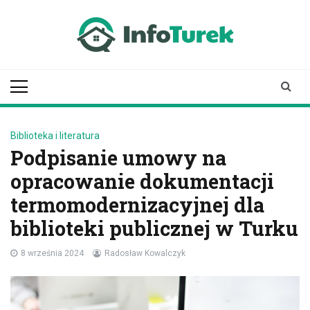
Skip
to
content
infoturek.pl
informacje z Turku, Turek online
Biblioteka i literatura
Podpisanie umowy na
opracowanie dokumentacji
termomodernizacyjnej dla
biblioteki publicznej w Turku
8 września 2024
Radosław Kowalczyk