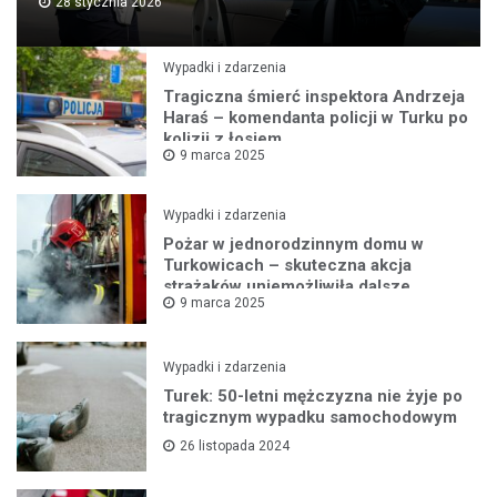
28 stycznia 2026
Wypadki i zdarzenia
Tragiczna śmierć inspektora Andrzeja
Haraś – komendanta policji w Turku po
kolizji z łosiem
9 marca 2025
Wypadki i zdarzenia
Pożar w jednorodzinnym domu w
Turkowicach – skuteczna akcja
strażaków uniemożliwiła dalsze
9 marca 2025
rozprzestrzenianie się ognia
Wypadki i zdarzenia
Turek: 50-letni mężczyzna nie żyje po
tragicznym wypadku samochodowym
26 listopada 2024