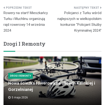
Nawigacja
Rowery na start! Mieszkańcy
Policjanci z Turku wśród
wpisu
Turku i Muchlinu organizują
najlepszych w wielkopolskim
rajd rowerowy 14 września
konkursie "Policjant Służby
2024
Kryminalnej 2024"
Drogi I Remonty
DROGI I REMONTY
Nowa ścieżka rowerowa na ulicach Kaliskiej i
Gorzelnianej
5 maja 2026