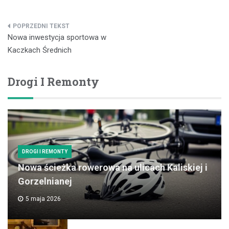
Nawigacja
Nowa inwestycja sportowa w
wpisu
Kaczkach Średnich
Drogi I Remonty
DROGI I REMONTY
Nowa ścieżka rowerowa na ulicach Kaliskiej i
Gorzelnianej
5 maja 2026