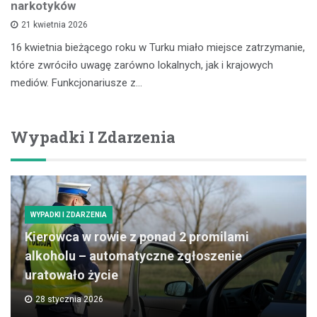
narkotyków
21 kwietnia 2026
16 kwietnia bieżącego roku w Turku miało miejsce zatrzymanie,
które zwróciło uwagę zarówno lokalnych, jak i krajowych
mediów. Funkcjonariusze z…
Wypadki I Zdarzenia
WYPADKI I ZDARZENIA
Kierowca w rowie z ponad 2 promilami
alkoholu – automatyczne zgłoszenie
uratowało życie
28 stycznia 2026