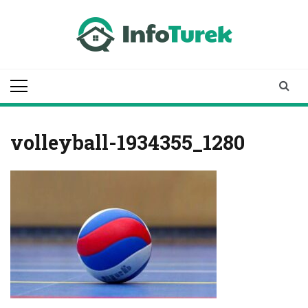
Skip
to
content
infoturek.pl
informacje z Turku, Turek online
volleyball-1934355_1280