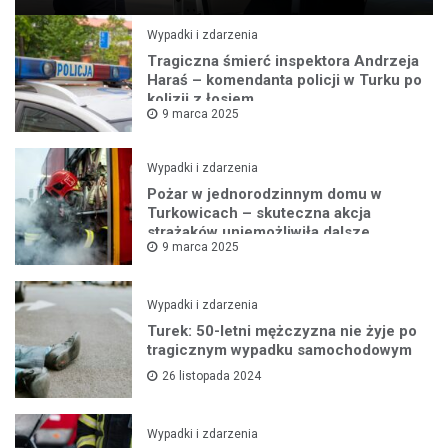
Wypadki i zdarzenia
Tragiczna śmierć inspektora Andrzeja
Haraś – komendanta policji w Turku po
kolizji z łosiem
9 marca 2025
Wypadki i zdarzenia
Pożar w jednorodzinnym domu w
Turkowicach – skuteczna akcja
strażaków uniemożliwiła dalsze
9 marca 2025
rozprzestrzenianie się ognia
Wypadki i zdarzenia
Turek: 50-letni mężczyzna nie żyje po
tragicznym wypadku samochodowym
26 listopada 2024
Wypadki i zdarzenia