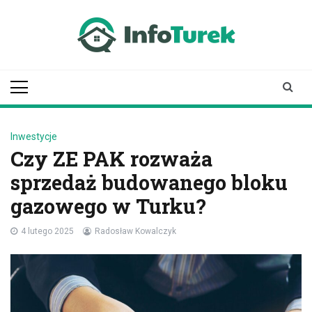
Skip
to
content
infoturek.pl
informacje z Turku, Turek online
Inwestycje
Czy ZE PAK rozważa
sprzedaż budowanego bloku
gazowego w Turku?
4 lutego 2025
Radosław Kowalczyk