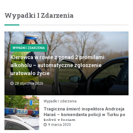
Wypadki I Zdarzenia
WYPADKI I ZDARZENIA
Kierowca w rowie z ponad 2 promilami
alkoholu – automatyczne zgłoszenie
uratowało życie
28 stycznia 2026
Wypadki i zdarzenia
Tragiczna śmierć inspektora Andrzeja
Haraś – komendanta policji w Turku po
kolizji z łosiem
9 marca 2025