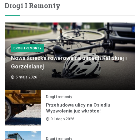
Drogi I Remonty
DROGI I REMONTY
Nowa ścieżka rowerowa na ulicach Kaliskiej i
Gorzelnianej
5 maja 2026
Drogi i remonty
Przebudowa ulicy na Osiedlu
Wyzwolenia już wkrótce!
9 lutego 2026
Drogi i remonty