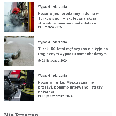
Wypadki i zdarzenia
Pożar w jednorodzinnym domu w
Turkowicach – skuteczna akcja
strażaków uniemożliwiła dalsze
9 marca 2025
rozprzestrzenianie się ognia
Wypadki i zdarzenia
Turek: 50-letni mężczyzna nie żyje po
tragicznym wypadku samochodowym
26 listopada 2024
Wypadki i zdarzenia
Pożar w Turku: Mężczyzna nie
przeżył, pomimo interwencji straży
pożarnej
15 października 2024
Nie Przegap