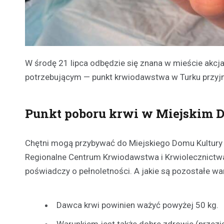
W środę 21 lipca odbędzie się znana w mieście akcj
potrzebującym — punkt krwiodawstwa w Turku przyjmu
Punkt poboru krwi w Miejskim 
Chętni mogą przybywać do Miejskiego Domu Kultury 
Regionalne Centrum Krwiodawstwa i Krwiolecznictwa
poświadczy o pełnoletności. A jakie są pozostałe war
Dawca krwi powinien ważyć powyżej 50 kg.
Warunkiem jest także dobre zdrowie (przezięb