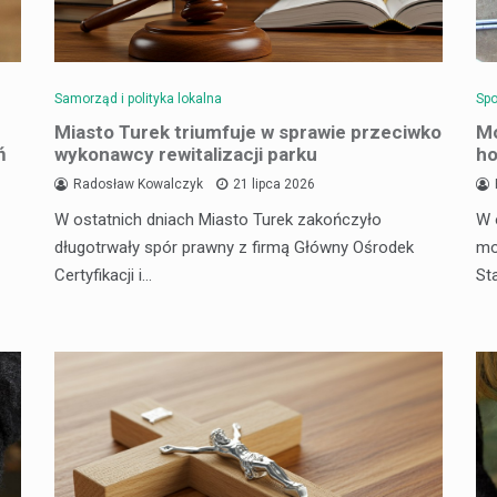
Samorząd i polityka lokalna
Spo
Miasto Turek triumfuje w sprawie przeciwko
Mo
ń
wykonawcy rewitalizacji parku
ho
Radosław Kowalczyk
21 lipca 2026
W ostatnich dniach Miasto Turek zakończyło
W 
długotrwały spór prawny z firmą Główny Ośrodek
mo
Certyfikacji i…
St