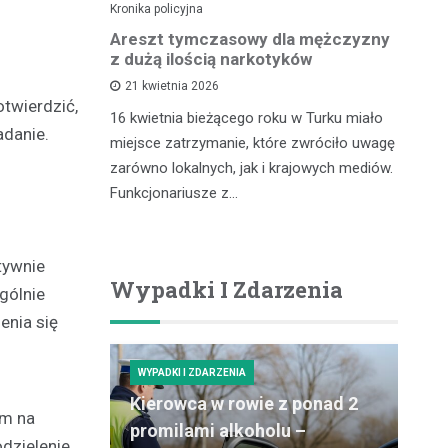
Kronika policyjna
Kro
lnego
Areszt tymczasowy dla mężczyzny
Za
kontroli
z dużą ilością narkotyków
– 
cu
21 kwietnia 2026
twierdzić,
16 kwietnia bieżącego roku w Turku miało
adanie.
zdu,
In
miejsce zatrzymanie, które zwróciło uwagę
coś, co
pr
zarówno lokalnych, jak i krajowych mediów.
gółowe
ró
Funkcjonariusze z…
ości tytoniu
dz
po
tywnie
Wypadki I Zdarzenia
gólnie
enia się
WYPADKI I ZDARZENIA
Kierowca w rowie z ponad 2
em na
promilami alkoholu –
odzielenie