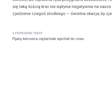
się taką ilością krwi nie wpłynie negatywnie na nasz
zjedzenie czegoś słodkiego — świetna okazja, by zj
Nawigacja
Pijany kierowca ciężarówki wjechał do rowu
wpisu