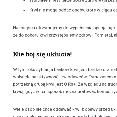
Krwi nie mogą oddać osoby, które w ciągu os
Na miejscu otrzymujemy do wypełnienia specjalną ka
że do poboru krwi przystępujemy zdrowi. Pamiętaj, ab
Nie bój się ukłucia!
W tym roku sytuacja banków krwi jest bardzo drama
wpłynęła na aktywność krwiodawców. Tymczasem mnós
potrzebną grupą krwi jest O Rh+. Ze względu na trud
krwią, gdyż w ten sposób można uratować komuś życ
Wiele osób nie chce oddawać krwi z obawy przed ukł
świecie, ale wprawna ręka pielęgniarki bezboleśnie i