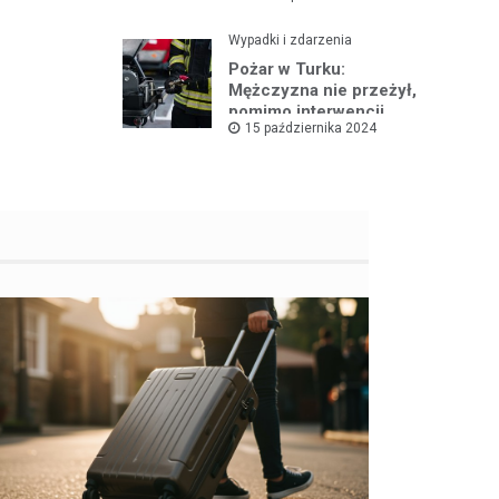
Wypadki i zdarzenia
Pożar w Turku:
Mężczyzna nie przeżył,
pomimo interwencji
15 października 2024
straży pożarnej