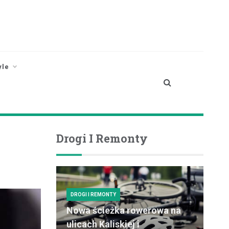
yle
Drogi I Remonty
DROGI I REMONTY
Nowa ścieżka rowerowa na
ulicach Kaliskiej i