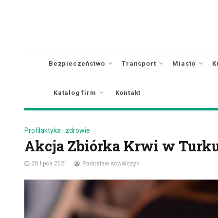
Skip
to
content
Bezpieczeństwo
Transport
Miasto
K
Katalog firm
Kontakt
Profilaktyka i zdrowie
Akcja Zbiórka Krwi w Turku 
20 lipca 2021
Radosław Kowalczyk