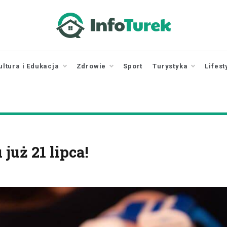
infoturek.pl
informacje z Turku, Turek online
ultura i Edukacja
Zdrowie
Sport
Turystyka
Lifest
już 21 lipca!