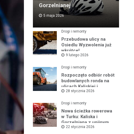
Gorzelnianej
5 maja 2026
Drogi i remonty
Przebudowa ulicy na
Osiedlu Wyzwolenia już
wkrótce!
9 lutego 2026
Drogi i remonty
Rozpoczęto odbiór robót
budowlanych ronda na
ulicach Kaliskiej i
28 stycznia 2026
Młodych
Drogi i remonty
Nowa ścieżka rowerowa
w Turku: Kaliska i
Gorzelniana z unijnym
22 stycznia 2026
wsparciem