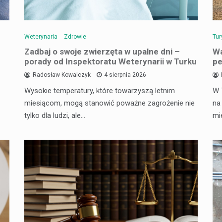
Weterynaria
Zdrowie
Tur
Zadbaj o swoje zwierzęta w upalne dni –
Wa
porady od Inspektoratu Weterynarii w Turku
pe
Radosław Kowalczyk
4 sierpnia 2026
Wysokie temperatury, które towarzyszą letnim
W 
miesiącom, mogą stanowić poważne zagrożenie nie
na
tylko dla ludzi, ale…
mi