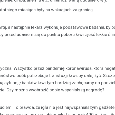
Kronika policyjna
tatniego miesiąca były na wakacjach za granicą.
Gigantyczna ilość nielega
tytoniu ujawniona podczas 
drogowej
rtę, a następnie lekarz wykonuje podstawowe badania, by po
30 marca 2026
y przed udaniem się do punktu poboru krwi zjeść lekkie śni
Podczas rutynowej kontroli poja
funkcjonariusze natknęli się na 
wzbudziło ich czujność. Szcze
sprawdzenie ujawniło znaczne il
krajanki…
tyczna. Wszystko przez pandemię koronawirusa, która nega
two osób potrzebuje transfuzji krwi, by dalej żyć. Szcze
ną sytuację banków krwi tym bardziej zachęcamy do podziel
ie. Czy można wyobrazić sobie wspanialszą nagrodę?
uciem. To prawda, że igła nie jest najwspanialszym gadżet
 ekspresowo umieszcza igłę w żyle, by pobrać 400 ml krwi. P