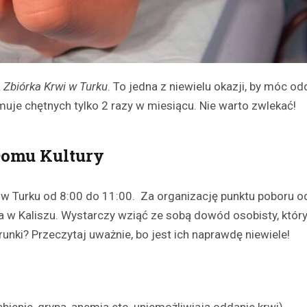
a
Zbiórka Krwi w Turku
. To jedna z niewielu okazji, by móc o
je chętnych tylko 2 razy w miesiącu. Nie warto zwlekać!
Domu Kultury
w Turku od 8:00 do 11:00. Za organizację punktu poboru 
 w Kaliszu. Wystarczy wziąć ze sobą dowód osobisty, któr
unki? Przeczytaj uważnie, bo jest ich naprawdę niewiele!
ienie, grypa, anemia etc. uniemożliwiają oddanie krwi).