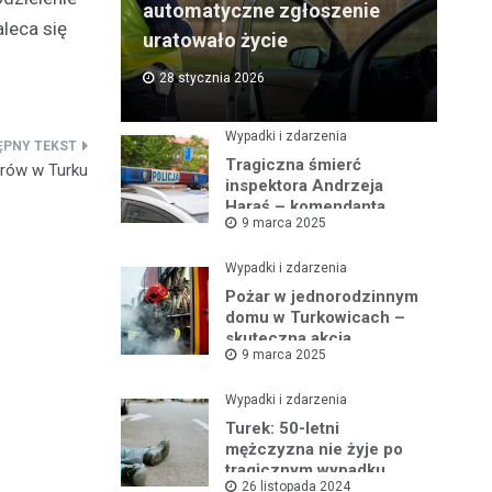
automatyczne zgłoszenie
aleca się
uratowało życie
28 stycznia 2026
Wypadki i zdarzenia
Tragiczna śmierć
rów w Turku
inspektora Andrzeja
Haraś – komendanta
9 marca 2025
policji w Turku po kolizji z
łosiem
Wypadki i zdarzenia
Pożar w jednorodzinnym
domu w Turkowicach –
skuteczna akcja
9 marca 2025
strażaków uniemożliwiła
dalsze
rozprzestrzenianie się
Wypadki i zdarzenia
ognia
Turek: 50-letni
mężczyzna nie żyje po
tragicznym wypadku
26 listopada 2024
samochodowym